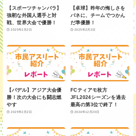
【スポーツチャンバラ】
【卓球】昨年の悔しさを
強靭な外国人選手と対
バネに、チームでつかん
戦、世界大会で優勝！
だ準優勝！
2025年2月2日
2025年2月2日
【パデル】アジア大会優
FCティアモ枚方
勝！次の大会にも闘志燃
JFL2024シーズンを過去
やす
最高の第3位で終了！
2025年2月2日
2024年12月20日