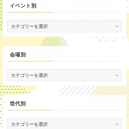
イベント別
(3)
イ
(53)
ベ
(19)
ン
ト
(2)
別
会場別
(59)
会
(1)
場
(5)
別
(30)
世代別
(35)
世
代