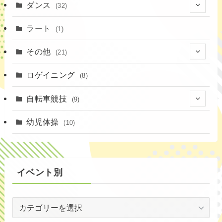
(1)
ダンス
(32)
(11)
(9)
(1)
(18)
ラート
(1)
(3)
(16)
(3)
その他
(21)
(14)
(6)
(11)
(4)
ロゲイニング
(4)
(8)
(14)
(1)
(20)
自転車競技
(9)
(2)
(1)
(6)
(9)
幼児体操
(10)
(72)
(3)
イベント別
(53)
イ
(19)
ベ