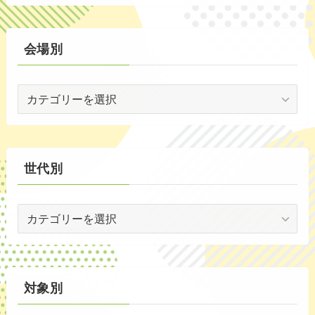
(2)
ン
ト
(59)
別
会場別
(1)
会
(5)
場
(29)
別
(35)
世代別
世
代
別
対象別