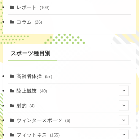
(4)
レポート
(109)
(1)
コラム
(26)
(3)
スポーツ種目別
高齢者体操
(57)
陸上競技
(40)
(7)
射的
(4)
(2)
(4)
ウィンタースポーツ
(6)
(1)
(6)
フィットネス
(155)