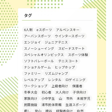
タグ
6人制
eスポーツ
アルペンスキー
アーバンスポーツ
ウインタースポーツ
エンジョイ
ジュニアテニス
スノーシューイング
スピードスケート
スペシャルオリンピックス
スポーツ体験
ソフトバレーボール
テニスコート
ナショナルゲーム
ヒップホップ
ファミリー
リズムジャンプ
レベルアップ
レンタル
ロゲイニング
ワークショップ
上級者向け
保護者
冬季大会
初心者
大人向け
子供向け
家族向け
小中学生
山
市外
未就学児
民間施設
渚市民体育館
生涯スポーツ
癒し
登山
穂谷
経験者向け
自然