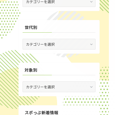
(5)
場
別
(30)
(35)
世代別
世
代
別
対象別
対
象
別
スポっぷ新着情報