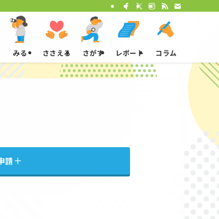
みる
ささえる
さがす
レポート
コラム
申請