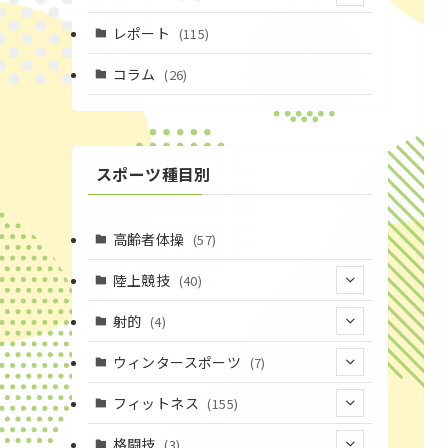
(4)
レポート
(115)
(1)
コラム
(26)
(3)
スポーツ種目別
高齢者体操
(57)
陸上競技
(40)
(7)
射的
(4)
(2)
(4)
ウィンタースポーツ
(7)
(1)
(7)
フィットネス
(155)
(19)
格闘技
(3)