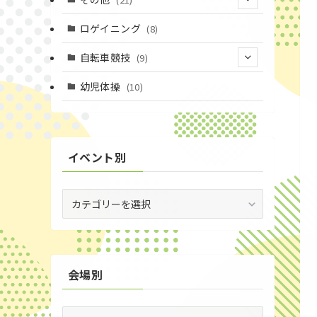
(3)
(16)
(11)
(4)
ロゲイニング
(8)
(14)
(7)
(14)
(1)
自転車競技
(9)
(4)
(2)
(1)
(9)
幼児体操
(10)
(20)
(6)
(72)
イベント別
(3)
(53)
イ
ベ
(19)
ン
ト
(2)
別
会場別
(59)
(1)
会