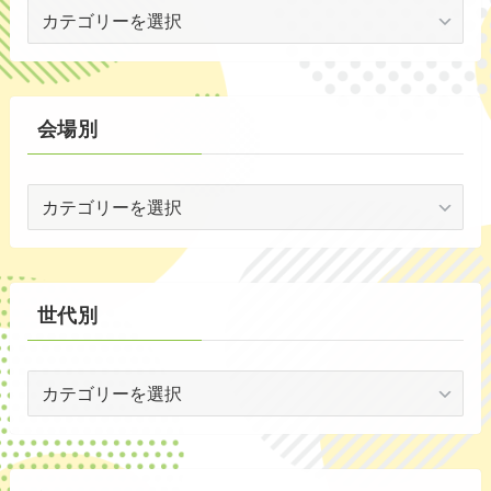
イ
(19)
ベ
(2)
ン
ト
(59)
別
会場別
(1)
会
(5)
場
(29)
別
(35)
世代別
世
代
別