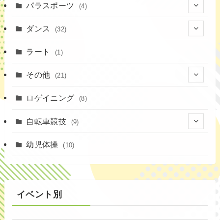
(23)
パラスポーツ
(4)
(19)
(10)
(1)
ダンス
(32)
(11)
(9)
(1)
(18)
ラート
(1)
(3)
(16)
(3)
その他
(21)
(14)
(6)
(11)
(4)
ロゲイニング
(4)
(8)
(14)
(1)
(20)
自転車競技
(9)
(2)
(1)
(6)
(9)
幼児体操
(10)
(72)
(3)
イベント別
(53)