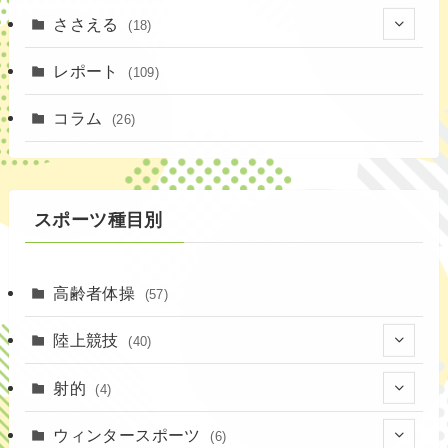
ささえる
(18)
(4)
レポート
(109)
(1)
コラム
(26)
(3)
スポーツ種目別
高齢者体操
(57)
陸上競技
(40)
(7)
射的
(4)
(2)
(4)
ウィンタースポーツ
(6)