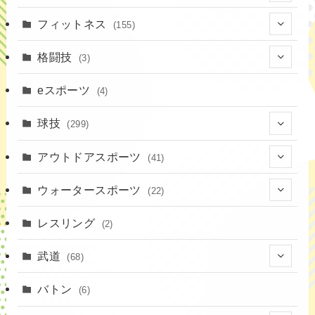
(1)
(6)
フィットネス
(155)
(19)
格闘技
(3)
(16)
(3)
eスポーツ
(4)
(17)
球技
(299)
(9)
(20)
アウトドアスポーツ
(41)
(37)
(14)
(4)
ウォータースポーツ
(22)
(18)
(10)
(8)
(7)
レスリング
(2)
(43)
(19)
(2)
(15)
武道
(68)
(52)
(16)
(1)
(13)
バトン
(6)
(35)
(12)