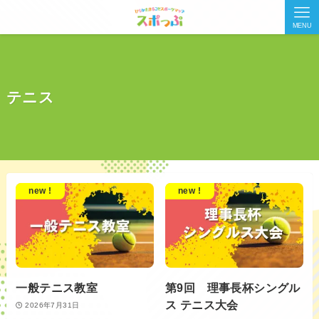
MENU
テニス
new !
new !
一般テニス教室
第9回 理事長杯シングル
ス テニス大会
2026年7月31日