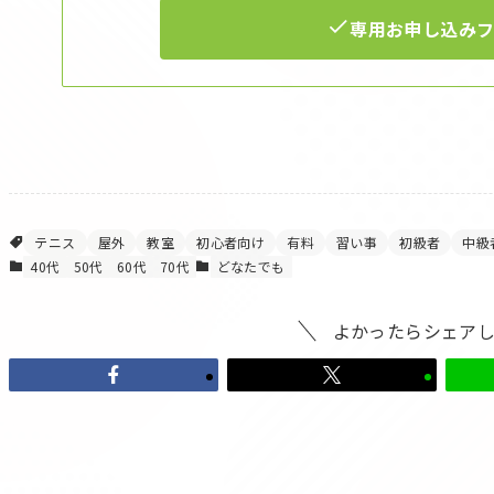
専用お申し込み
テニス
屋外
教室
初心者向け
有料
習い事
初級者
中級
40代
50代
60代
70代
どなたでも
よかったらシェア