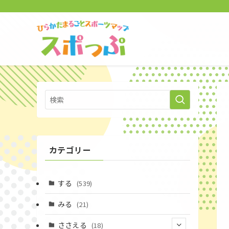
カテゴリー
する
(539)
みる
(21)
ささえる
(18)