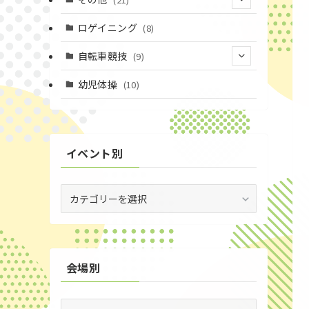
(14)
(6)
(11)
(4)
ロゲイニング
(8)
(4)
(14)
(1)
自転車競技
(9)
(20)
(2)
(1)
(9)
幼児体操
(10)
(6)
(72)
(3)
イベント別
(53)
(19)
イ
ベ
(2)
ン
ト
(59)
別
会場別
(1)
(5)
会