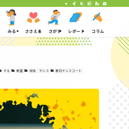
みる
ささえる
さがす
レポート
コラム
する
教室
球技
テニス
春日テニスコート