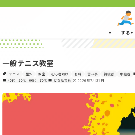
する
一般テニス教室
テニス
屋外
教室
初心者向け
有料
習い事
初級者
中級者
40代
50代
60代
70代
どなたでも
2026年7月31日