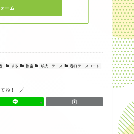
フォーム
者
する
教室
球技
テニス
春日テニスコート
してね！