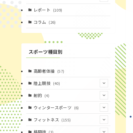
(4)
レポート
(109)
(1)
コラム
(26)
(3)
スポーツ種目別
高齢者体操
(57)
陸上競技
(40)
(7)
射的
(4)
(2)
(4)
ウィンタースポーツ
(6)
(1)
(6)
フィットネス
(155)
(19)
格闘技
(3)