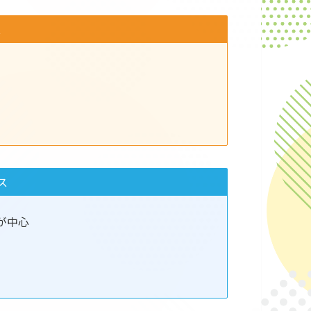
ス
ス
が中心