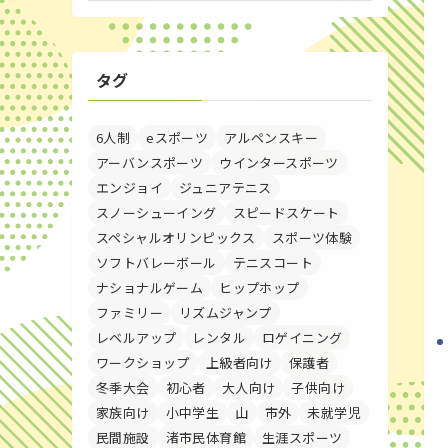
タグ
6人制
eスポーツ
アルペンスキー
アーバンスポーツ
ウインタースポーツ
エンジョイ
ジュニアテニス
スノーシューイング
スピードスケート
スペシャルオリンピックス
スポーツ体験
ソフトバレーボール
テニスコート
ナショナルゲーム
ヒップホップ
ファミリー
リズムジャンプ
レベルアップ
レンタル
ロゲイニング
ワークショップ
上級者向け
保護者
冬季大会
初心者
大人向け
子供向け
家族向け
小中学生
山
市外
未就学児
民間施設
渚市民体育館
生涯スポーツ