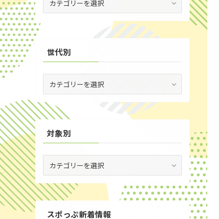
(29)
場
別
(35)
世代別
世
代
別
対象別
対
象
別
スポっぷ新着情報