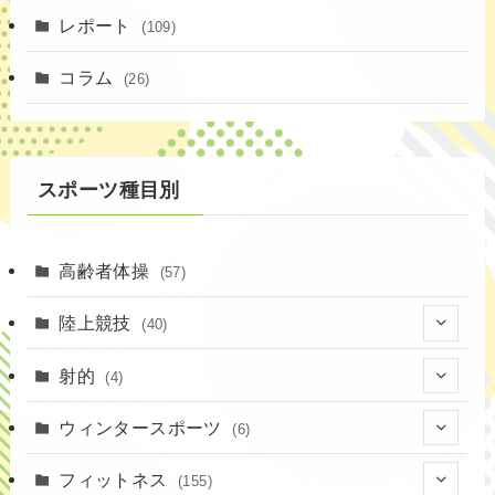
(4)
レポート
(109)
(1)
コラム
(26)
(3)
スポーツ種目別
高齢者体操
(57)
陸上競技
(40)
(7)
射的
(4)
(2)
(4)
ウィンタースポーツ
(6)
(1)
(6)
フィットネス
(155)