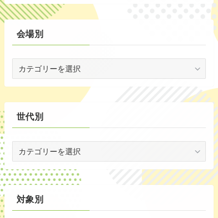
(2)
ン
ト
(59)
別
会場別
(1)
会
(5)
場
(29)
別
(35)
世代別
世
代
別
対象別