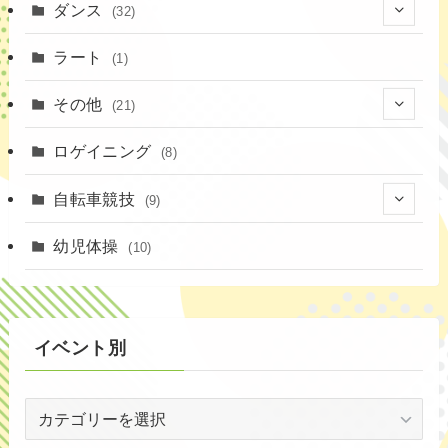
(1)
ダンス
(32)
(11)
(9)
(1)
(18)
ラート
(1)
(3)
(16)
(3)
その他
(21)
(14)
(6)
(11)
(4)
ロゲイニング
(4)
(8)
(14)
(1)
(20)
自転車競技
(9)
(2)
(1)
(6)
(9)
幼児体操
(10)
(72)
(3)
イベント別
(53)
イ
(19)
ベ