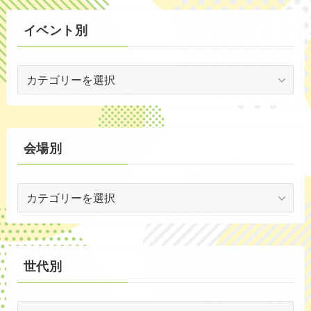
(3)
イベント別
(53)
イ
(19)
ベ
(2)
ン
ト
(59)
別
会場別
(1)
会
(5)
場
(29)
別
(35)
世代別
世