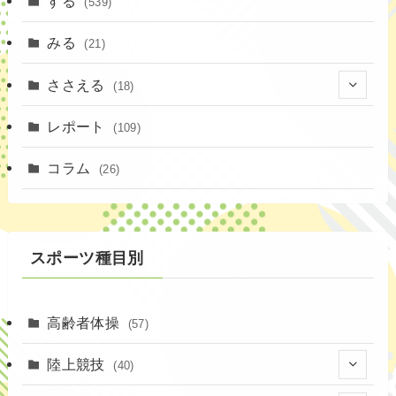
する
(539)
みる
(21)
ささえる
(18)
(4)
レポート
(109)
(1)
コラム
(26)
(3)
スポーツ種目別
高齢者体操
(57)
陸上競技
(40)