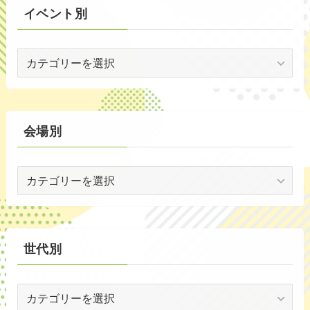
イベント別
(53)
イ
(19)
ベ
(2)
ン
ト
(59)
別
会場別
(1)
会
(5)
場
(29)
別
(35)
世代別
世
代