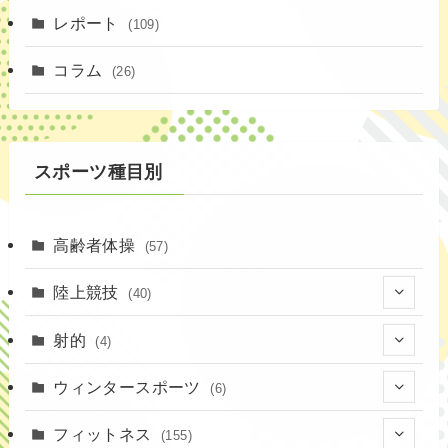
(4)
レポート
(109)
(1)
コラム
(26)
(3)
スポーツ種目別
高齢者体操
(57)
陸上競技
(40)
(7)
射的
(4)
(2)
(4)
ウィンタースポーツ
(6)
(1)
(6)
フィットネス
(155)