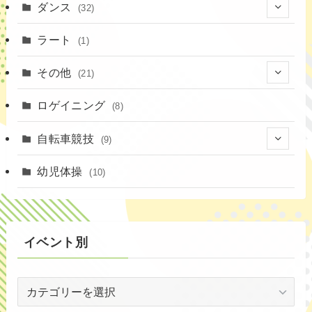
(1)
ダンス
(32)
(11)
(9)
(1)
(18)
ラート
(1)
(3)
(16)
(3)
その他
(21)
(14)
(6)
(11)
(4)
ロゲイニング
(4)
(8)
(14)
(1)
(20)
自転車競技
(9)
(2)
(1)
(6)
(9)
幼児体操
(10)
(72)
(3)
イベント別
(53)
イ
(19)
ベ