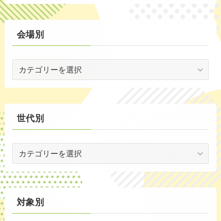
(2)
ン
ト
(59)
別
会場別
(1)
会
(5)
場
(29)
別
(35)
世代別
世
代
別
対象別