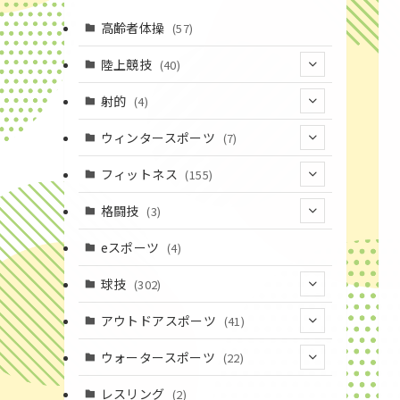
高齢者体操
(57)
陸上競技
(40)
(7)
射的
(4)
(2)
(4)
ウィンタースポーツ
(7)
(1)
(7)
フィットネス
(155)
(19)
格闘技
(3)
(16)
(3)
eスポーツ
(4)
(17)
球技
(302)
(9)
(20)
アウトドアスポーツ
(41)
(37)
(1)
(4)
ウォータースポーツ
(22)
(18)
(14)
(8)
(7)
レスリング
(2)