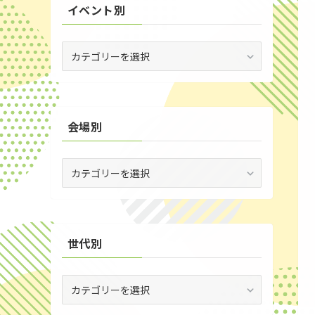
イベント別
(3)
(54)
イ
ベ
(20)
ン
ト
(2)
別
会場別
(59)
(1)
会
(5)
場
別
(30)
(35)
世代別
世
代
別