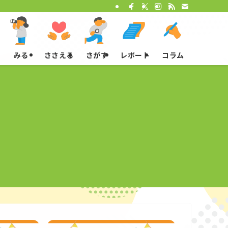
みる
ささえる
さがす
レポート
コラム