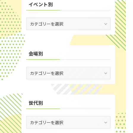
イベント別
(3)
(54)
イ
ベ
(20)
ン
ト
(2)
別
会場別
(59)
(1)
会
(5)
場
別
(30)
(35)
世代別
世
代
別