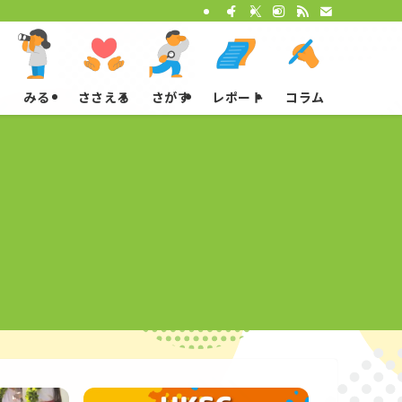
みる
ささえる
さがす
レポート
コラム