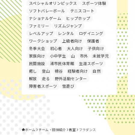
スペシャルオリンピックス
スポーツ体験
ソフトバレーボール
テニスコート
ナショナルゲーム
ヒップホップ
ファミリー
リズムジャンプ
レベルアップ
レンタル
ロゲイニング
ワークショップ
上級者向け
保護者
冬季大会
初心者
大人向け
子供向け
家族向け
小中学生
山
市外
未就学児
民間施設
渚市民体育館
生涯スポーツ
癒し
登山
穂谷
経験者向け
自然
解放
走る
野外活動センター
障害者スポーツ
雪遊び
ホーム
チーム・団体紹介
教室
フラダンス