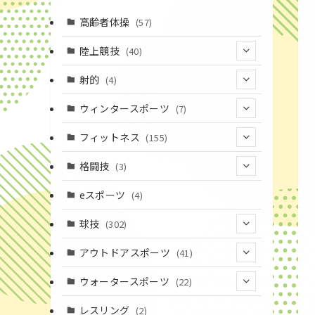
高齢者体操
(57)
陸上競技
(40)
(7)
射的
(4)
(2)
(4)
ウィンタースポーツ
(7)
(1)
(7)
フィットネス
(155)
(19)
格闘技
(3)
(16)
(3)
eスポーツ
(4)
(17)
球技
(302)
(9)
(20)
アウトドアスポーツ
(41)
(37)
(1)
(4)
ウォータースポーツ
(22)
(18)
(14)
(8)
(7)
レスリング
(2)