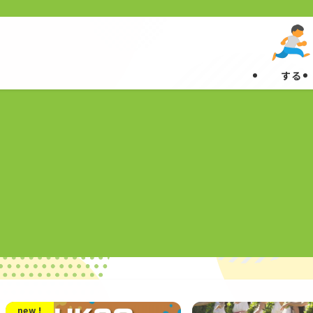
する
new !