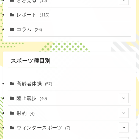
(18)
(4)
レポート
(115)
(1)
コラム
(26)
(3)
スポーツ種目別
高齢者体操
(57)
陸上競技
(40)
(7)
射的
(4)
(2)
(4)
ウィンタースポーツ
(7)
(1)