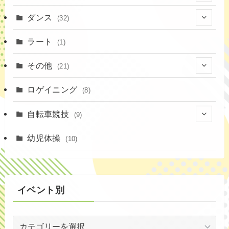
(12)
(23)
(1)
ダンス
(32)
(19)
(10)
(1)
(18)
ラート
(1)
(12)
(9)
(3)
その他
(21)
(3)
(16)
(11)
(4)
ロゲイニング
(14)
(8)
(7)
(14)
(1)
(4)
自転車競技
(9)
(2)
(1)
(20)
(9)
幼児体操
(10)
(6)
(72)
イベント別
(3)
イ
(54)