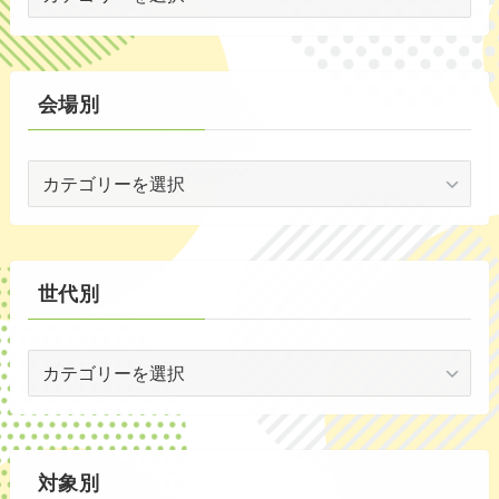
ベ
(20)
ン
ト
(2)
別
会場別
(59)
会
(1)
場
(5)
別
(30)
世代別
(35)
世
代
別
対象別