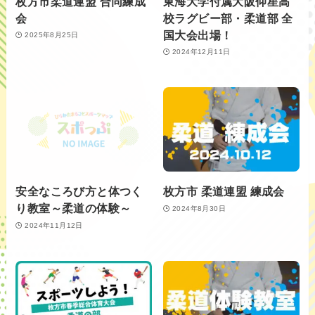
枚方市柔道連盟 合同練成
東海大学付属大阪仰星高
会
校ラグビー部・柔道部 全
国大会出場！
2025年8月25日
2024年12月11日
安全なころび方と体つく
枚方市 柔道連盟 練成会
り教室～柔道の体験～
2024年8月30日
2024年11月12日