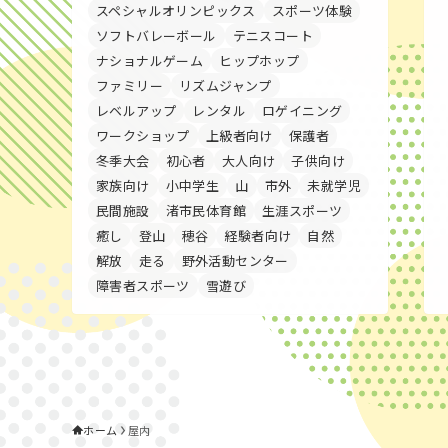
スペシャルオリンピックス
スポーツ体験
ソフトバレーボール
テニスコート
ナショナルゲーム
ヒップホップ
ファミリー
リズムジャンプ
レベルアップ
レンタル
ロゲイニング
ワークショップ
上級者向け
保護者
冬季大会
初心者
大人向け
子供向け
家族向け
小中学生
山
市外
未就学児
民間施設
渚市民体育館
生涯スポーツ
癒し
登山
穂谷
経験者向け
自然
解放
走る
野外活動センター
障害者スポーツ
雪遊び
ホーム
屋内