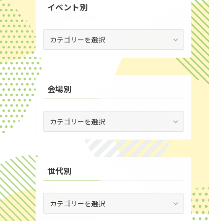
イベント別
(3)
(53)
イ
ベ
(19)
ン
ト
(2)
別
会場別
(59)
(1)
会
(5)
場
別
(30)
(35)
世代別
世
代
別