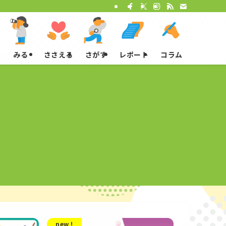
みる
ささえる
さがす
レポート
コラム
new !