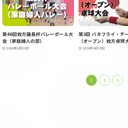
第46回枚方議長杯バレーボール大
第3回 バタフライ・チ
会（家庭婦人の部）
（オープン）枚方卓球
2026年6月30日
2026年6月30日
1
2
3
..