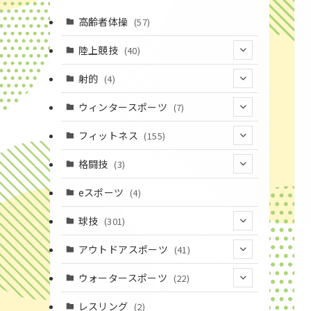
高齢者体操
(57)
陸上競技
(40)
(7)
射的
(4)
(2)
(4)
ウィンタースポーツ
(7)
(1)
(7)
フィットネス
(155)
(19)
格闘技
(3)
(16)
(3)
eスポーツ
(4)
(17)
球技
(301)
(9)
(20)
アウトドアスポーツ
(41)
(37)
(1)
(4)
ウォータースポーツ
(22)
(18)
(14)
(8)
(7)
レスリング
(2)