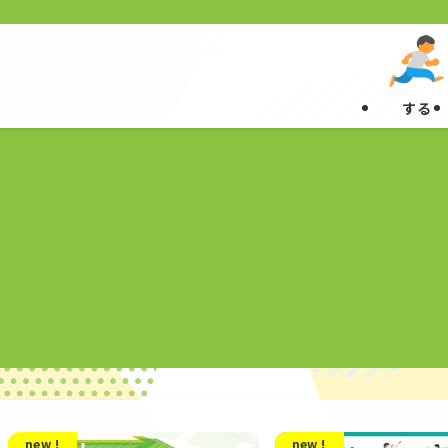
する
new !
new !