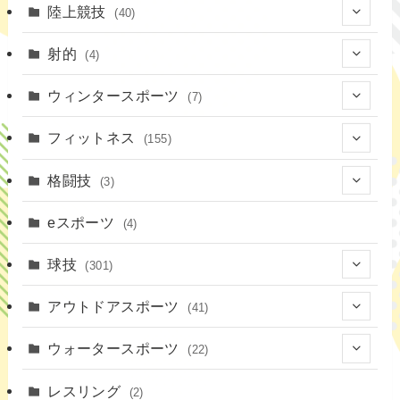
陸上競技
(40)
(7)
射的
(4)
(2)
(4)
ウィンタースポーツ
(7)
(1)
(7)
フィットネス
(155)
(19)
格闘技
(3)
(16)
(3)
eスポーツ
(4)
(17)
球技
(301)
(9)
(20)
アウトドアスポーツ
(41)
(37)
(1)
(4)
ウォータースポーツ
(22)
(18)
(14)
(8)
(7)
レスリング
(2)