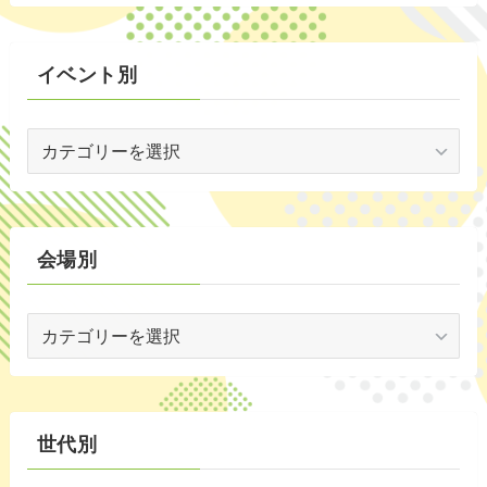
(6)
(72)
イベント別
(3)
イ
(53)
ベ
(19)
ン
ト
(2)
別
会場別
(59)
会
(1)
場
(5)
別
(30)
世代別
(35)