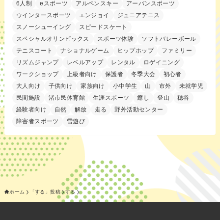
6人制
eスポーツ
アルペンスキー
アーバンスポーツ
ウインタースポーツ
エンジョイ
ジュニアテニス
スノーシューイング
スピードスケート
スペシャルオリンピックス
スポーツ体験
ソフトバレーボール
テニスコート
ナショナルゲーム
ヒップホップ
ファミリー
リズムジャンプ
レベルアップ
レンタル
ロゲイニング
ワークショップ
上級者向け
保護者
冬季大会
初心者
大人向け
子供向け
家族向け
小中学生
山
市外
未就学児
民間施設
渚市民体育館
生涯スポーツ
癒し
登山
穂谷
経験者向け
自然
解放
走る
野外活動センター
障害者スポーツ
雪遊び
ホーム
「する」投稿
する