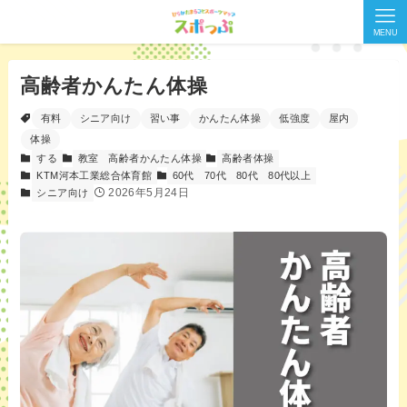
MENU
高齢者かんたん体操
有料
シニア向け
習い事
かんたん体操
低強度
屋内
体操
する
教室
高齢者かんたん体操
高齢者体操
KTM河本工業総合体育館
60代
70代
80代
80代以上
2026年5月24日
シニア向け