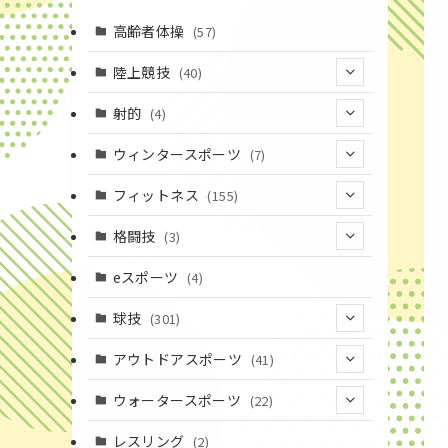
高齢者体操
(57)
陸上競技
(40)
(7)
射的
(4)
(2)
(4)
ウィンタースポーツ
(7)
(1)
(7)
フィットネス
(155)
(19)
格闘技
(3)
(16)
(3)
eスポーツ
(4)
(17)
球技
(301)
(9)
(20)
アウトドアスポーツ
(41)
(37)
(1)
(4)
ウォータースポーツ
(22)
(18)
(14)
(8)
(7)
レスリング
(2)