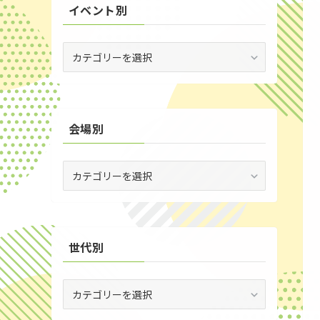
イベント別
(3)
(53)
イ
ベ
(19)
ン
ト
(2)
別
会場別
(59)
(1)
会
(5)
場
別
(30)
(35)
世代別
世
代
別