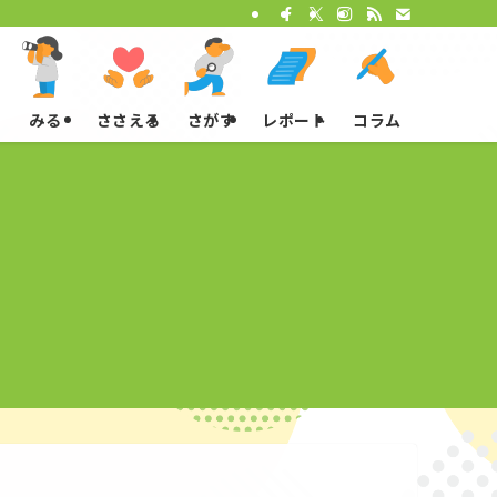
みる
ささえる
さがす
レポート
コラム