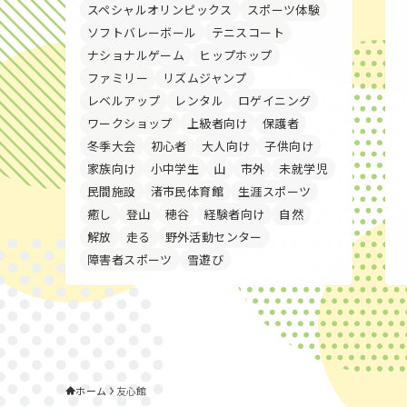
スペシャルオリンピックス
スポーツ体験
ソフトバレーボール
テニスコート
ナショナルゲーム
ヒップホップ
ファミリー
リズムジャンプ
レベルアップ
レンタル
ロゲイニング
ワークショップ
上級者向け
保護者
冬季大会
初心者
大人向け
子供向け
家族向け
小中学生
山
市外
未就学児
民間施設
渚市民体育館
生涯スポーツ
癒し
登山
穂谷
経験者向け
自然
解放
走る
野外活動センター
障害者スポーツ
雪遊び
ホーム
友心館