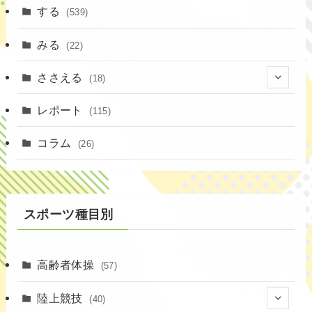
する
(539)
みる
(22)
ささえる
(18)
(4)
レポート
(115)
(1)
コラム
(26)
(3)
スポーツ種目別
高齢者体操
(57)
陸上競技
(40)