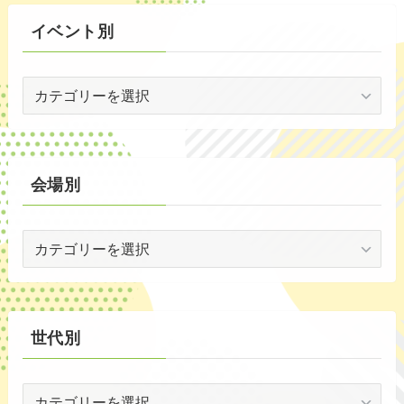
(72)
イベント別
(3)
イ
(54)
ベ
(20)
ン
ト
(2)
別
会場別
(59)
会
(1)
場
(5)
別
(30)
世代別
(35)
世