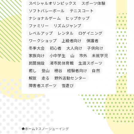
スペシャルオリンピックス
スポーツ体験
ソフトバレーボール
テニスコート
ナショナルゲーム
ヒップホップ
ファミリー
リズムジャンプ
レベルアップ
レンタル
ロゲイニング
ワークショップ
上級者向け
保護者
冬季大会
初心者
大人向け
子供向け
家族向け
小中学生
山
市外
未就学児
民間施設
渚市民体育館
生涯スポーツ
癒し
登山
穂谷
経験者向け
自然
解放
走る
野外活動センター
障害者スポーツ
雪遊び
ホーム
スノーシューイング