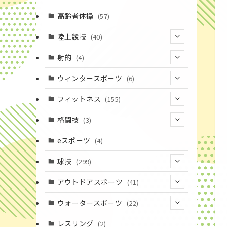
高齢者体操
(57)
陸上競技
(40)
(7)
射的
(4)
(2)
(4)
ウィンタースポーツ
(6)
(1)
(6)
フィットネス
(155)
(19)
格闘技
(3)
(16)
(3)
eスポーツ
(4)
(17)
球技
(299)
(9)
(20)
アウトドアスポーツ
(41)
(37)
(14)
(4)
ウォータースポーツ
(22)
(18)
(10)
(8)
(7)
レスリング
(2)