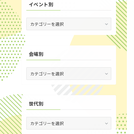
イベント別
(53)
(19)
イ
ベ
(2)
ン
ト
(59)
別
会場別
(1)
(5)
会
(29)
場
別
(35)
世代別
世
代
別