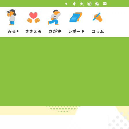
みる
ささえる
さがす
レポート
コラム