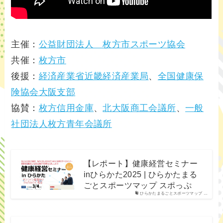
主催：
公益財団法人 枚方市スポーツ協会
共催：
枚方市
後援：
経済産業省近畿経済産業局
、
全国健康保
険協会大阪支部
協賛：
枚方信用金庫
、
北大阪商工会議所
、
一般
社団法人枚方青年会議所
【レポート】健康経営セミナー
inひらかた2025 | ひらかたまる
ごとスポーツマップ スポっぷ
ひらかたまるごとスポーツマップ …