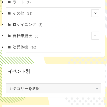
(1)
(18)
ラート
(1)
(3)
(16)
(3)
その他
(21)
(14)
(6)
(11)
(4)
ロゲイニング
(4)
(8)
(14)
(1)
(20)
自転車競技
(9)
(2)
(1)
(6)
(9)
幼児体操
(10)
(72)
(3)
イベント別
(53)
イ
(19)
ベ
(2)
ン
ト
(59)