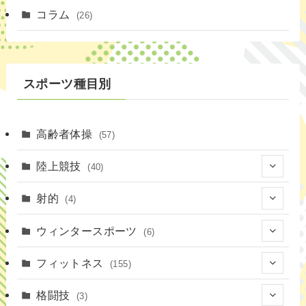
(1)
コラム
(26)
(3)
スポーツ種目別
高齢者体操
(57)
陸上競技
(40)
(7)
射的
(4)
(2)
(4)
ウィンタースポーツ
(6)
(1)
(6)
フィットネス
(155)
(19)
格闘技
(3)