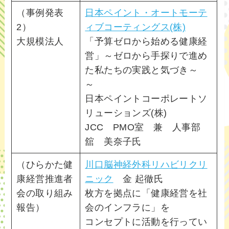
（事例発表
日本ペイント・オートモーテ
2）
ィブコーティングス(株)
大規模法人
「予算ゼロから始める健康経
営」～ゼロから手探りで進め
た私たちの実践と気づき～
～
日本ペイントコーポレートソ
リューションズ(株)
JCC PMO室 兼 人事部
舘 美奈子氏
（ひらかた健
川口脳神経外科リハビリクリ
康経営推進者
ニック
金 起徹氏
会の取り組み
枚方を拠点に「健康経営を社
報告）
会のインフラに」を
コンセプトに活動を行ってい