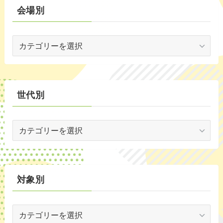
別
会場別
(1)
会
(5)
場
(29)
別
(35)
世代別
世
代
別
対象別
対
象