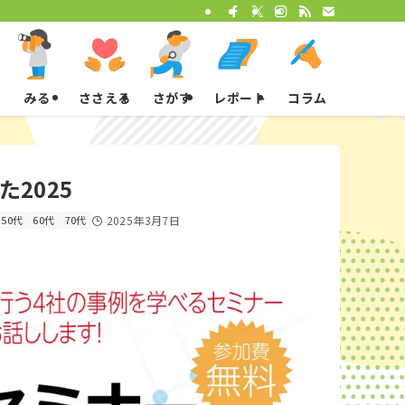
みる
ささえる
さがす
レポート
コラム
2025
50代
60代
70代
2025年3月7日