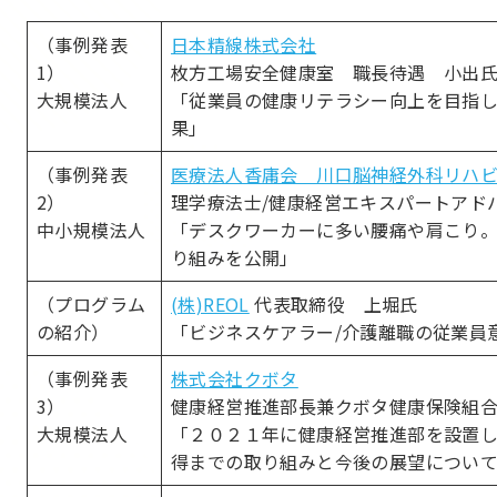
（事例発表
日本精線株式会社
1）
枚方工場安全健康室 職長待遇 小出
大規模法人
「従業員の健康リテラシー向上を目指
果」
（事例発表
医療法人香庸会 川口脳神経外科リハ
2）
理学療法士/健康経営エキスパートアド
中小規模法人
「デスクワーカーに多い腰痛や肩こり
り組みを公開」
（プログラム
(株)REOL
代表取締役 上堀氏
の紹介）
「ビジネスケアラー/介護離職の従業員
（事例発表
株式会社クボタ
3）
健康経営推進部長兼クボタ健康保険組
大規模法人
「２０２１年に健康経営推進部を設置
得までの取り組みと今後の展望につい