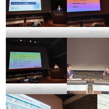
(株)REOL
(株)クボタ
OS(株)