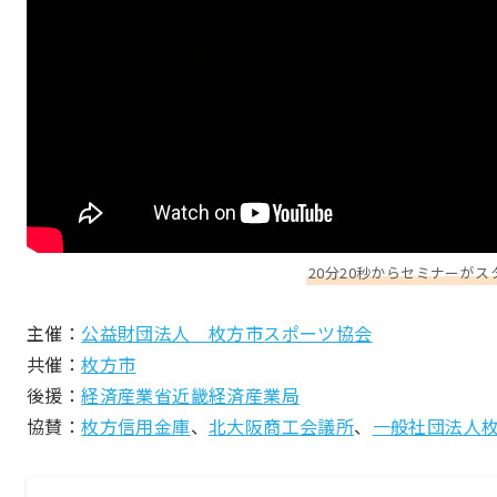
20分20秒からセミナーが
主催：
公益財団法人 枚方市スポーツ協会
共催：
枚方市
後援：
経済産業省近畿経済産業局
協賛：
枚方信用金庫
、
北大阪商工会議所
、
一般社団法人