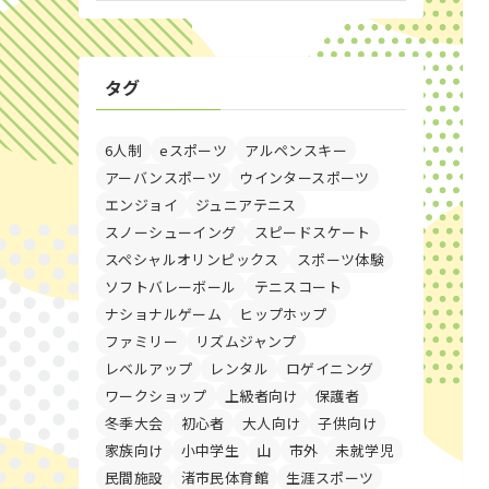
タグ
6人制
eスポーツ
アルペンスキー
アーバンスポーツ
ウインタースポーツ
エンジョイ
ジュニアテニス
スノーシューイング
スピードスケート
スペシャルオリンピックス
スポーツ体験
ソフトバレーボール
テニスコート
ナショナルゲーム
ヒップホップ
ファミリー
リズムジャンプ
レベルアップ
レンタル
ロゲイニング
ワークショップ
上級者向け
保護者
冬季大会
初心者
大人向け
子供向け
家族向け
小中学生
山
市外
未就学児
民間施設
渚市民体育館
生涯スポーツ