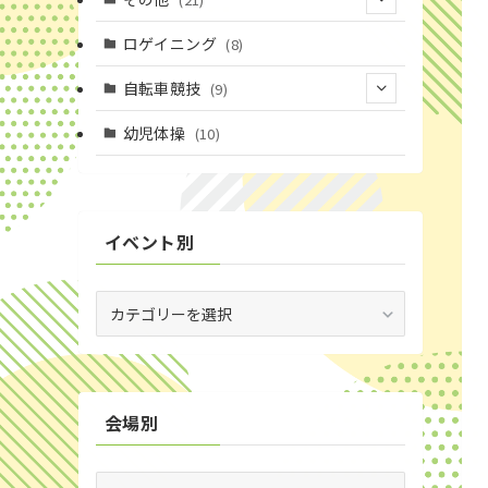
(14)
(6)
(11)
(4)
ロゲイニング
(8)
(4)
(14)
(1)
自転車競技
(9)
(20)
(2)
(1)
(9)
幼児体操
(10)
(6)
(72)
(3)
イベント別
(53)
(19)
イ
ベ
(2)
ン
ト
(59)
別
会場別
(1)
(5)
会