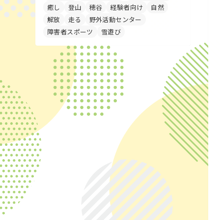
癒し
登山
穂谷
経験者向け
自然
解放
走る
野外活動センター
障害者スポーツ
雪遊び