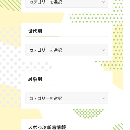
(29)
場
別
(35)
世代別
世
代
別
対象別
対
象
別
スポっぷ新着情報