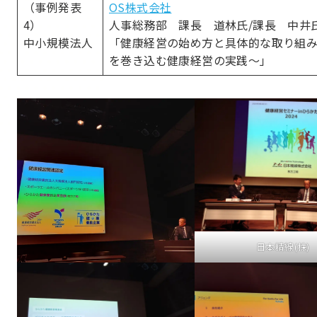
（事例発表
OS株式会社
4）
人事総務部 課長 道林氏/課長 中井
中小規模法人
「健康経営の始め方と具体的な取り組み
を巻き込む健康経営の実践～」
日本精線(株)