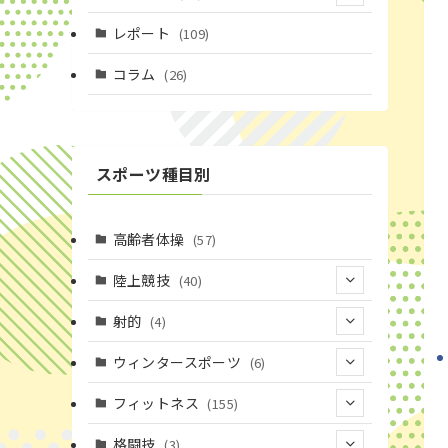
(4)
レポート
(109)
(1)
コラム
(26)
(3)
スポーツ種目別
高齢者体操
(57)
陸上競技
(40)
(7)
射的
(4)
(2)
(4)
ウィンタースポーツ
(6)
(1)
(6)
フィットネス
(155)
(19)
格闘技
(3)