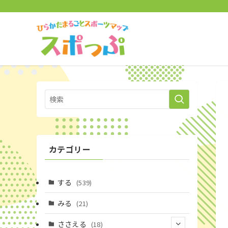
カテゴリー
する
(539)
みる
(21)
ささえる
(18)