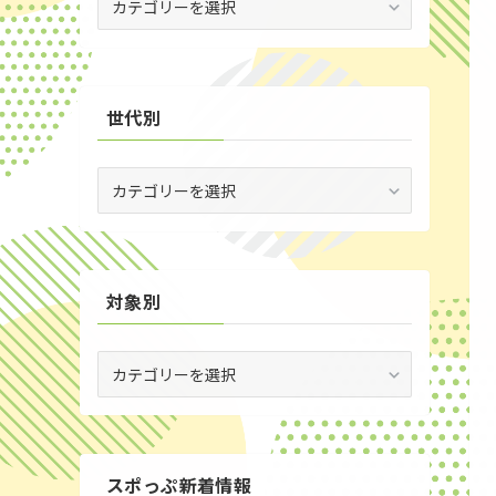
(29)
場
別
(35)
世代別
世
代
別
対象別
対
象
別
スポっぷ新着情報