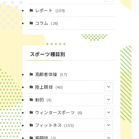
(4)
レポート
(109)
(1)
コラム
(26)
(3)
スポーツ種目別
高齢者体操
(57)
陸上競技
(40)
(7)
射的
(4)
(2)
(4)
ウィンタースポーツ
(6)
(1)
(6)
フィットネス
(155)
(19)
格闘技
(3)