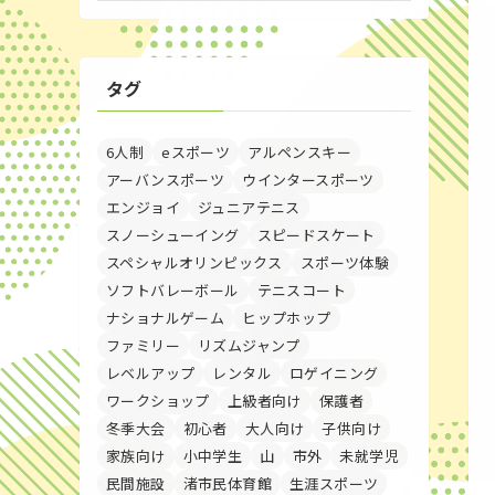
タグ
6人制
eスポーツ
アルペンスキー
アーバンスポーツ
ウインタースポーツ
エンジョイ
ジュニアテニス
スノーシューイング
スピードスケート
スペシャルオリンピックス
スポーツ体験
ソフトバレーボール
テニスコート
ナショナルゲーム
ヒップホップ
ファミリー
リズムジャンプ
レベルアップ
レンタル
ロゲイニング
ワークショップ
上級者向け
保護者
冬季大会
初心者
大人向け
子供向け
家族向け
小中学生
山
市外
未就学児
民間施設
渚市民体育館
生涯スポーツ