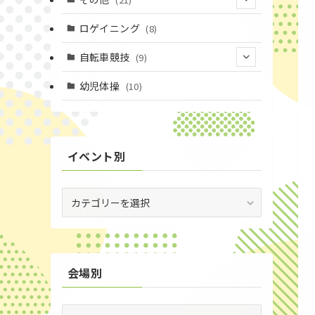
(14)
(6)
(11)
(4)
ロゲイニング
(8)
(4)
(14)
(1)
自転車競技
(9)
(20)
(2)
(1)
(9)
幼児体操
(10)
(6)
(72)
(3)
イベント別
(53)
(19)
イ
ベ
(2)
ン
ト
(59)
別
会場別
(1)
(5)
会