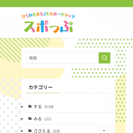
カテゴリー
する
(539)
みる
(21)
ささえる
(18)