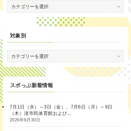
世
代
別
対象別
対
象
別
スポっぷ新着情報
7月1日（水）～3日（金）、7月6日（月）～9日
（木）渚市民体育館および...
2026年6月30日