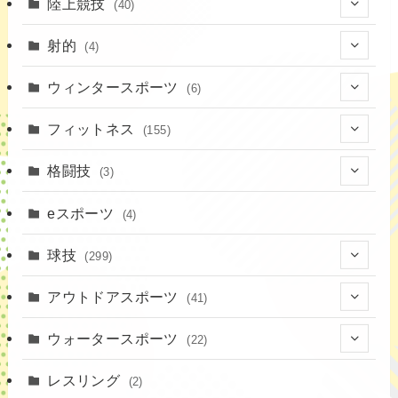
陸上競技
(40)
(7)
射的
(4)
(2)
(4)
ウィンタースポーツ
(6)
(1)
(6)
フィットネス
(155)
(19)
格闘技
(3)
(16)
(3)
eスポーツ
(4)
(17)
球技
(299)
(9)
(20)
アウトドアスポーツ
(41)
(37)
(14)
(4)
ウォータースポーツ
(22)
(18)
(10)
(8)
(7)
レスリング
(2)
(43)