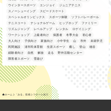
ウインタースポーツ
エンジョイ
ジュニアテニス
スノーシューイング
スピードスケート
スペシャルオリンピックス
スポーツ体験
ソフトバレーボール
テニスコート
ナショナルゲーム
ヒップホップ
ファミリー
リズムジャンプ
レベルアップ
レンタル
ロゲイニング
ワークショップ
上級者向け
保護者
冬季大会
初心者
大人向け
子供向け
家族向け
小中学生
山
市外
未就学児
民間施設
渚市民体育館
生涯スポーツ
癒し
登山
穂谷
経験者向け
自然
解放
走る
野外活動センター
障害者スポーツ
雪遊び
ホーム
「みる」投稿
ラポール枚方