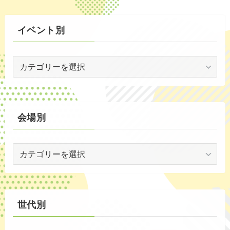
(3)
イベント別
(53)
イ
(19)
ベ
(2)
ン
ト
(59)
別
会場別
(1)
会
(5)
場
(29)
別
(35)
世代別