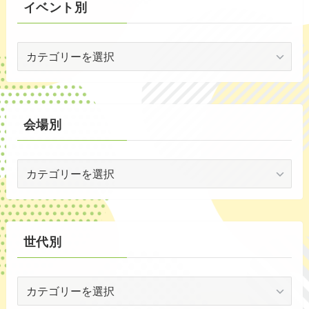
イベント別
(3)
イ
(53)
ベ
(19)
ン
ト
(2)
別
会場別
(59)
会
(1)
場
(5)
別
(30)
世代別
(35)
世
代