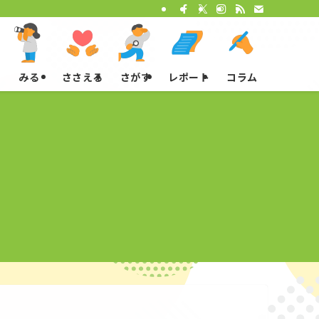
みる
ささえる
さがす
レポート
コラム