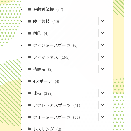
高齢者体操
(57)
陸上競技
(40)
(7)
射的
(4)
(2)
(4)
ウィンタースポーツ
(6)
(1)
(6)
フィットネス
(155)
(19)
格闘技
(3)
(16)
(3)
eスポーツ
(4)
(17)
球技
(299)
(9)
(20)
アウトドアスポーツ
(41)
(37)
(14)
(4)
ウォータースポーツ
(22)
(18)
(10)
(8)
(7)
レスリング
(2)