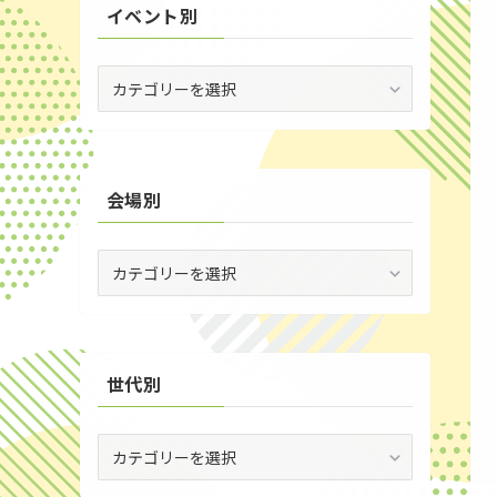
イベント別
(53)
(19)
イ
ベ
(2)
ン
ト
(59)
別
会場別
(1)
(5)
会
(29)
場
別
(35)
世代別
世
代
別