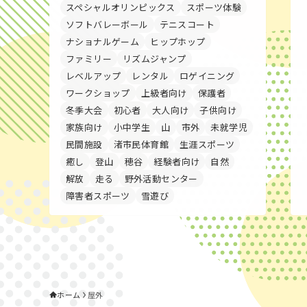
スペシャルオリンピックス
スポーツ体験
ソフトバレーボール
テニスコート
ナショナルゲーム
ヒップホップ
ファミリー
リズムジャンプ
レベルアップ
レンタル
ロゲイニング
ワークショップ
上級者向け
保護者
冬季大会
初心者
大人向け
子供向け
家族向け
小中学生
山
市外
未就学児
民間施設
渚市民体育館
生涯スポーツ
癒し
登山
穂谷
経験者向け
自然
解放
走る
野外活動センター
障害者スポーツ
雪遊び
ホーム
屋外