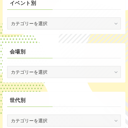
イベント別
(53)
イ
(19)
ベ
(2)
ン
ト
(59)
別
会場別
(1)
会
(5)
場
(29)
別
(35)
世代別
世
代