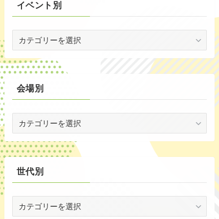
イベント別
(3)
イ
(53)
ベ
(19)
ン
ト
(2)
別
会場別
(59)
会
(1)
場
(5)
別
(30)
世代別
(35)
世
代