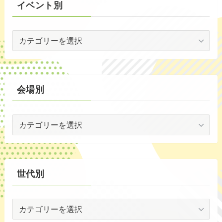
イベント別
(53)
イ
(19)
ベ
(2)
ン
ト
(59)
別
会場別
(1)
会
(5)
場
(29)
別
(35)
世代別
世
代