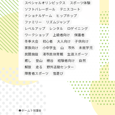
スペシャルオリンピックス
スポーツ体験
ソフトバレーボール
テニスコート
ナショナルゲーム
ヒップホップ
ファミリー
リズムジャンプ
レベルアップ
レンタル
ロゲイニング
ワークショップ
上級者向け
保護者
冬季大会
初心者
大人向け
子供向け
家族向け
小中学生
山
市外
未就学児
民間施設
渚市民体育館
生涯スポーツ
癒し
登山
穂谷
経験者向け
自然
解放
走る
野外活動センター
障害者スポーツ
雪遊び
ホーム
保護者