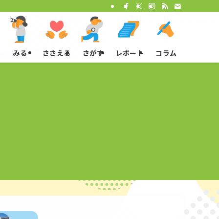
みる
ささえる
さがす
レポート
コラム