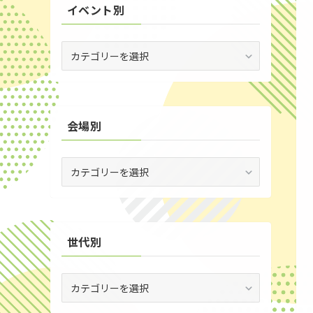
イベント別
(53)
(19)
イ
ベ
(2)
ン
ト
(59)
別
会場別
(1)
(5)
会
(29)
場
別
(35)
世代別
世
代
別