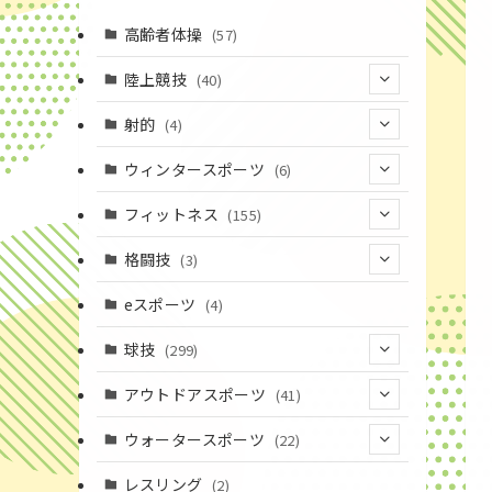
高齢者体操
(57)
陸上競技
(40)
(7)
射的
(4)
(2)
(4)
ウィンタースポーツ
(6)
(1)
(6)
フィットネス
(155)
(19)
格闘技
(3)
(16)
(3)
eスポーツ
(4)
(17)
球技
(299)
(9)
(20)
アウトドアスポーツ
(41)
(37)
(14)
(4)
ウォータースポーツ
(22)
(18)
(10)
(8)
(7)
レスリング
(2)