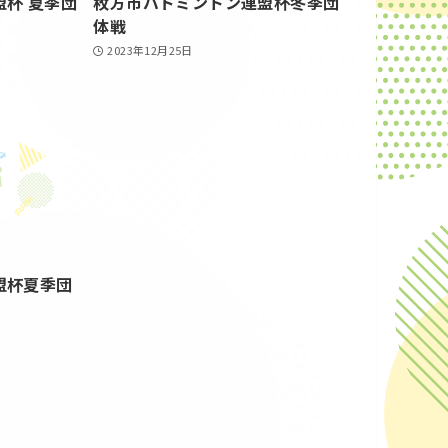
杯 夏季団
枚方市バドミントン連盟杯冬季団
体戦
2023年12月25日
盟杯夏季団