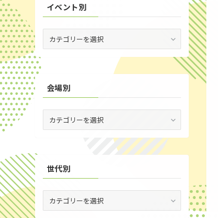
イベント別
(53)
(19)
イ
ベ
(2)
ン
ト
(59)
別
会場別
(1)
(5)
会
(29)
場
別
(35)
世代別
世
代
別