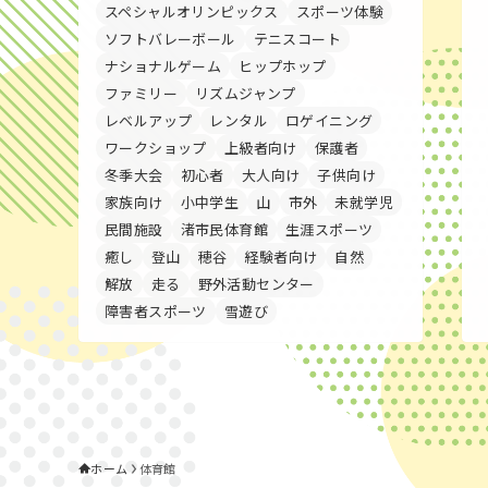
スペシャルオリンピックス
スポーツ体験
ソフトバレーボール
テニスコート
ナショナルゲーム
ヒップホップ
ファミリー
リズムジャンプ
レベルアップ
レンタル
ロゲイニング
ワークショップ
上級者向け
保護者
冬季大会
初心者
大人向け
子供向け
家族向け
小中学生
山
市外
未就学児
民間施設
渚市民体育館
生涯スポーツ
癒し
登山
穂谷
経験者向け
自然
解放
走る
野外活動センター
障害者スポーツ
雪遊び
ホーム
体育館