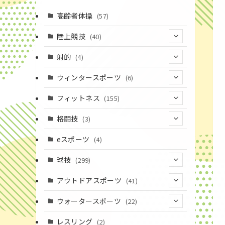
高齢者体操
(57)
陸上競技
(40)
(7)
射的
(4)
(2)
(4)
ウィンタースポーツ
(6)
(1)
(6)
フィットネス
(155)
(19)
格闘技
(3)
(16)
(3)
eスポーツ
(4)
(17)
球技
(299)
(9)
(20)
アウトドアスポーツ
(41)
(37)
(14)
(4)
ウォータースポーツ
(22)
(18)
(10)
(8)
(7)
レスリング
(2)