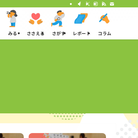
みる
ささえる
さがす
レポート
コラム