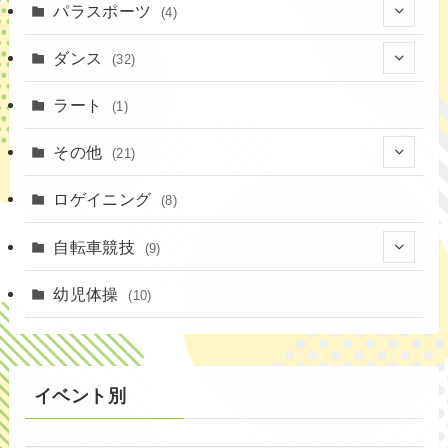
(1)
パラスポーツ
(4)
(12)
(23)
(1)
ダンス
(32)
(19)
(10)
(1)
(18)
ラート
(1)
(12)
(9)
(3)
その他
(21)
(3)
(16)
(11)
(4)
ロゲイニング
(14)
(8)
(7)
(14)
(1)
(4)
自転車競技
(9)
(2)
(1)
(20)
(9)
幼児体操
(10)
(6)
(72)
イベント別
(3)