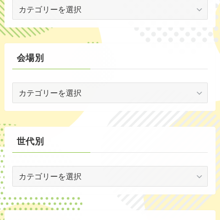
イ
(54)
ベ
(20)
ン
ト
(2)
別
会場別
(59)
会
(1)
場
(5)
別
(30)
世代別
(35)
世
代
別