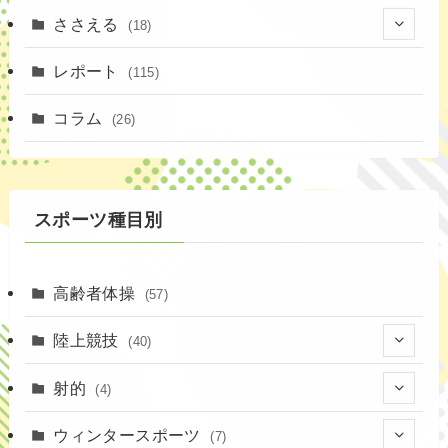
ささえる
(18)
(4)
レポート
(115)
(1)
コラム
(26)
(3)
スポーツ種目別
高齢者体操
(57)
陸上競技
(40)
(7)
射的
(4)
(2)
(4)
ウィンタースポーツ
(7)