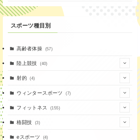
(3)
スポーツ種目別
高齢者体操
(57)
陸上競技
(40)
(7)
射的
(4)
(2)
(4)
ウィンタースポーツ
(7)
(1)
(7)
フィットネス
(155)
(19)
格闘技
(3)
(16)
(3)
eスポーツ
(4)