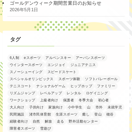
ゴールデンウィーク期間営業日のお知らせ
2026年5月1日
タグ
6人制
eスポーツ
アルペンスキー
アーバンスポーツ
ウインタースポーツ
エンジョイ
ジュニアテニス
スノーシューイング
スピードスケート
スペシャルオリンピックス
スポーツ体験
ソフトバレーボール
テニスコート
ナショナルゲーム
ヒップホップ
ファミリー
リズムジャンプ
レベルアップ
レンタル
ロゲイニング
ワークショップ
上級者向け
保護者
冬季大会
初心者
大人向け
子供向け
家族向け
小中学生
山
市外
未就学児
民間施設
渚市民体育館
生涯スポーツ
癒し
登山
穂谷
経験者向け
自然
解放
走る
野外活動センター
障害者スポーツ
雪遊び