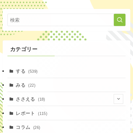
カテゴリー
する
(539)
みる
(22)
ささえる
(18)
(4)
レポート
(115)
(1)
コラム
(26)