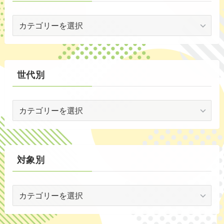
会
(1)
場
(5)
別
(30)
世代別
(35)
世
代
別
対象別
対
象
別