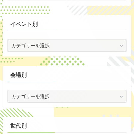
(6)
(72)
イベント別
(3)
イ
(54)
ベ
(20)
ン
ト
(2)
別
会場別
(59)
会
(1)
場
(5)
別
(30)
世代別
(35)