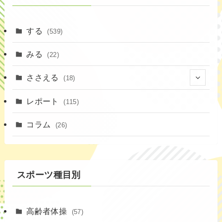
する
(539)
みる
(22)
ささえる
(18)
(4)
レポート
(115)
(1)
コラム
(26)
(3)
スポーツ種目別
高齢者体操
(57)