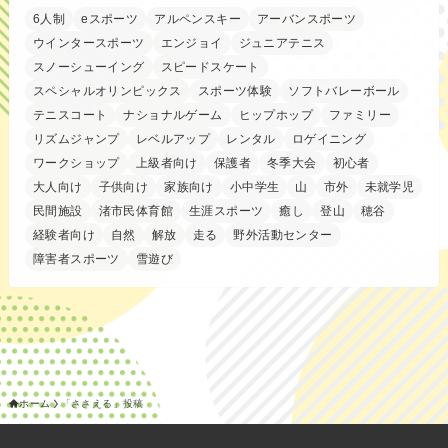
6人制
eスポーツ
アルペンスキー
アーバンスポーツ
ウインタースポーツ
エンジョイ
ジュニアテニス
スノーシューイング
スピードスケート
スペシャルオリンピックス
スポーツ体験
ソフトバレーボール
テニスコート
ナショナルゲーム
ヒップホップ
ファミリー
リズムジャンプ
レベルアップ
レンタル
ロゲイニング
ワークショップ
上級者向け
保護者
冬季大会
初心者
大人向け
子供向け
家族向け
小中学生
山
市外
未就学児
民間施設
渚市民体育館
生涯スポーツ
癒し
登山
穂谷
経験者向け
自然
解放
走る
野外活動センター
障害者スポーツ
雪遊び
ホーム
「ささえる」投稿