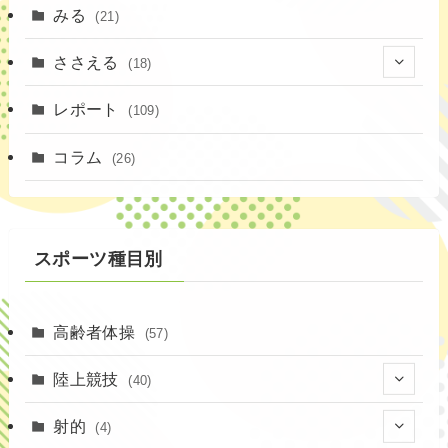
みる
(21)
ささえる
(18)
(4)
レポート
(109)
(1)
コラム
(26)
(3)
スポーツ種目別
高齢者体操
(57)
陸上競技
(40)
(7)
射的
(4)