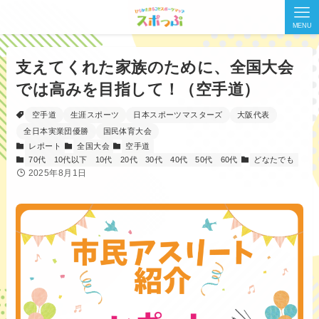
MENU
支えてくれた家族のために、全国大会
では高みを目指して！（空手道）
空手道
生涯スポーツ
日本スポーツマスターズ
大阪代表
全日本実業団優勝
国民体育大会
レポート
全国大会
空手道
70代
10代以下
10代
20代
30代
40代
50代
60代
どなたでも
2025年8月1日