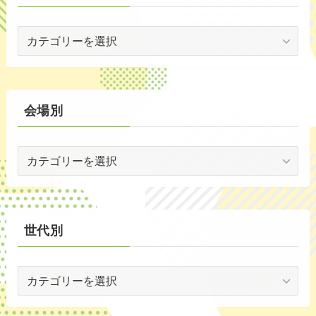
(53)
イ
(19)
ベ
(2)
ン
ト
(59)
別
会場別
(1)
会
(5)
場
(29)
別
(35)
世代別
世
代
別