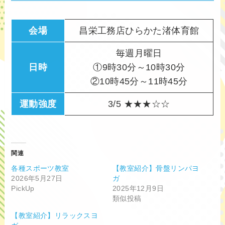
会場
昌栄工務店ひらかた渚体育館
毎週月曜日
日時
①9時30分～10時30分
②10時45分～11時45分
運動強度
3/5 ★★★☆☆
関連
各種スポーツ教室
【教室紹介】骨盤リンパヨ
2026年5月27日
ガ
PickUp
2025年12月9日
類似投稿
【教室紹介】リラックスヨ