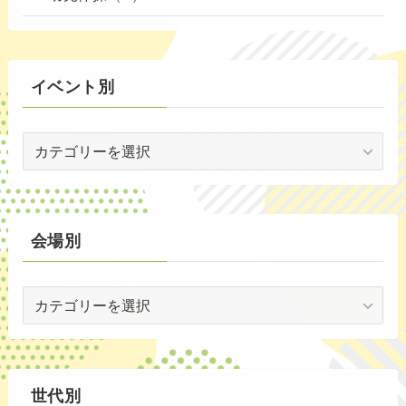
(72)
(3)
イベント別
(53)
イ
(19)
ベ
(2)
ン
ト
(59)
別
会場別
(1)
会
(5)
場
(29)
別
(35)
世代別