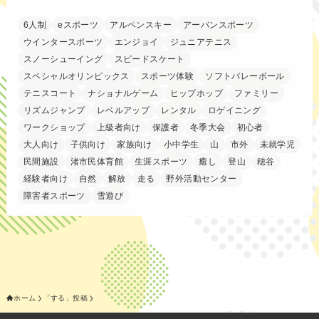
6人制
eスポーツ
アルペンスキー
アーバンスポーツ
ウインタースポーツ
エンジョイ
ジュニアテニス
スノーシューイング
スピードスケート
スペシャルオリンピックス
スポーツ体験
ソフトバレーボール
テニスコート
ナショナルゲーム
ヒップホップ
ファミリー
リズムジャンプ
レベルアップ
レンタル
ロゲイニング
ワークショップ
上級者向け
保護者
冬季大会
初心者
大人向け
子供向け
家族向け
小中学生
山
市外
未就学児
民間施設
渚市民体育館
生涯スポーツ
癒し
登山
穂谷
経験者向け
自然
解放
走る
野外活動センター
障害者スポーツ
雪遊び
ホーム
「する」投稿