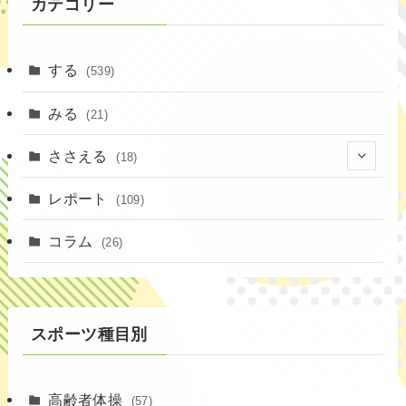
カテゴリー
する
(539)
みる
(21)
ささえる
(18)
(4)
レポート
(109)
(1)
コラム
(26)
(3)
スポーツ種目別
高齢者体操
(57)