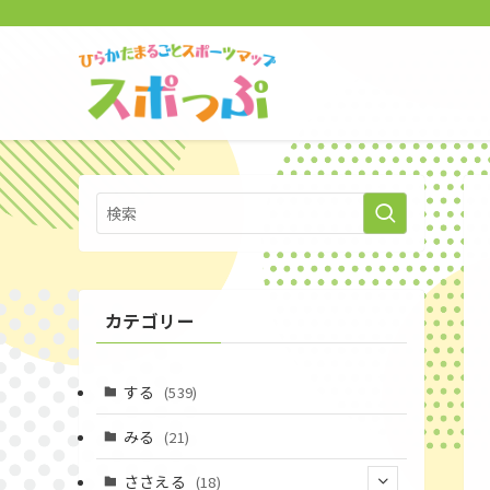
カテゴリー
する
(539)
みる
(21)
ささえる
(18)