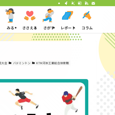
みる
ささえる
さがす
レポート
コラム
民大会
バドミントン
KTM河本工業総合体育館