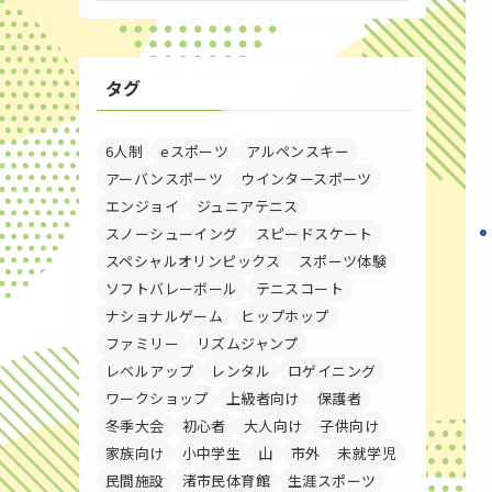
タグ
6人制
eスポーツ
アルペンスキー
アーバンスポーツ
ウインタースポーツ
エンジョイ
ジュニアテニス
スノーシューイング
スピードスケート
スペシャルオリンピックス
スポーツ体験
ソフトバレーボール
テニスコート
ナショナルゲーム
ヒップホップ
ファミリー
リズムジャンプ
レベルアップ
レンタル
ロゲイニング
ワークショップ
上級者向け
保護者
冬季大会
初心者
大人向け
子供向け
家族向け
小中学生
山
市外
未就学児
民間施設
渚市民体育館
生涯スポーツ