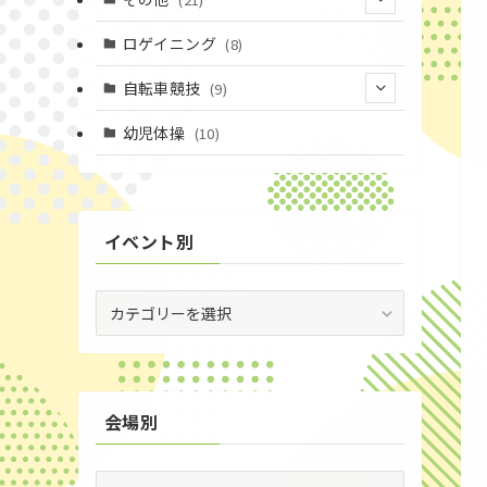
(14)
(6)
(11)
(4)
ロゲイニング
(8)
(4)
(14)
(1)
自転車競技
(9)
(20)
(2)
(1)
(9)
幼児体操
(10)
(6)
(72)
(3)
イベント別
(53)
(19)
イ
ベ
(2)
ン
ト
(59)
別
会場別
(1)
(5)
会