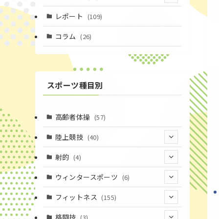
(4)
レポート
(109)
(1)
コラム
(26)
(3)
スポーツ種目別
高齢者体操
(57)
陸上競技
(40)
(7)
射的
(4)
(2)
(4)
ウィンタースポーツ
(6)
(1)
(6)
フィットネス
(155)
(19)
格闘技
(3)