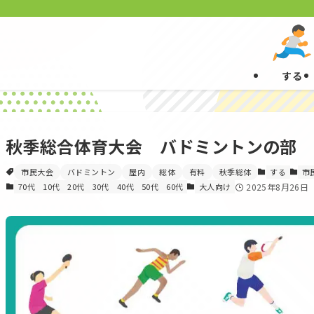
する
秋季総合体育大会 バドミントンの部
市民大会
バドミントン
屋内
総体
有料
秋季総体
する
市
70代
10代
20代
30代
40代
50代
60代
大人向け
2025年8月26日