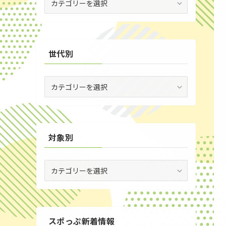
(29)
場
別
(35)
世代別
世
代
別
対象別
対
象
別
スポっぷ新着情報