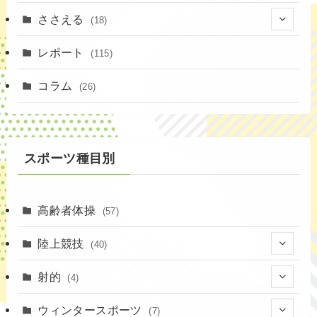
ささえる
(18)
(4)
レポート
(115)
(1)
コラム
(26)
(3)
スポーツ種目別
高齢者体操
(57)
陸上競技
(40)
(7)
射的
(4)
(2)
(4)
ウィンタースポーツ
(7)