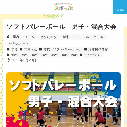
MENU
ソフトバレーボール 男子・混合大会
屋内
チーム
どなたでも
有料
ソフトバレーボール
生涯スポーツ
する
市民大会
球技
ソフトバレーボール
渚市民体育館
60代
70代
10代
20代
30代
40代
50代
どなたでも
2025年6月29日