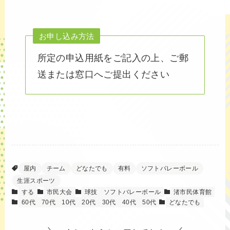
お申し込み方法
所定の申込用紙をご記入の上、ご郵
送または窓口へご提出ください
屋内
チーム
どなたでも
有料
ソフトバレーボール
生涯スポーツ
する
市民大会
球技
ソフトバレーボール
渚市民体育館
60代
70代
10代
20代
30代
40代
50代
どなたでも