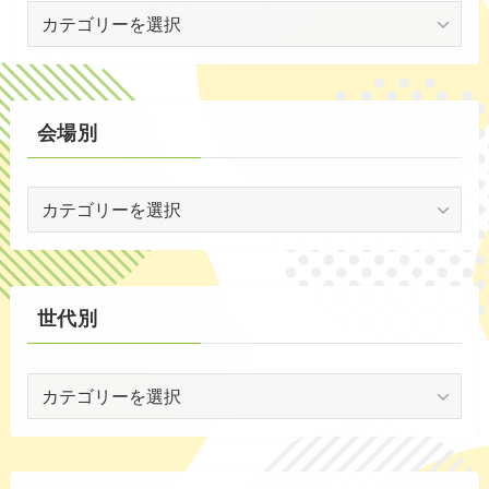
イ
(53)
ベ
(19)
ン
ト
(2)
別
会場別
(59)
会
(1)
場
(5)
別
(30)
世代別
(35)
世
代
別