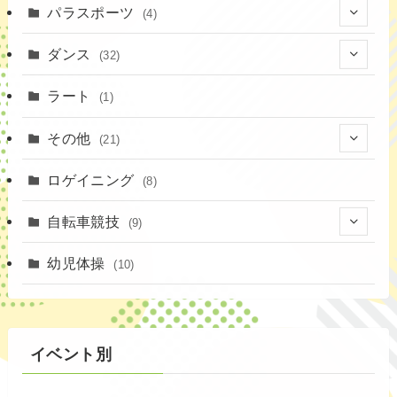
(1)
パラスポーツ
(4)
(12)
(23)
(1)
ダンス
(32)
(19)
(10)
(1)
(18)
ラート
(1)
(11)
(9)
(3)
その他
(21)
(3)
(16)
(11)
(4)
ロゲイニング
(14)
(8)
(7)
(14)
(1)
(4)
自転車競技
(9)
(2)
(1)
(20)
(9)
幼児体操
(10)
(6)
(72)
イベント別
(3)