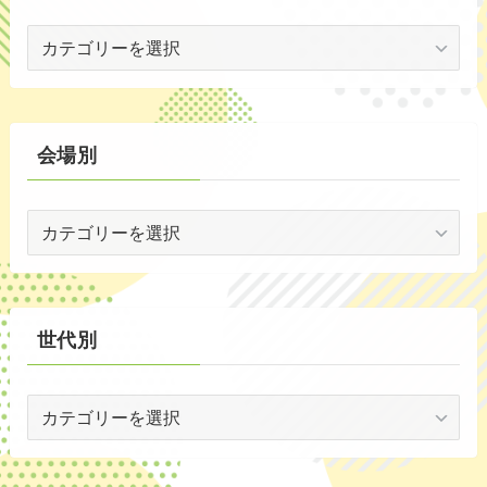
イ
(53)
ベ
(19)
ン
ト
(2)
別
会場別
(59)
会
(1)
場
(5)
別
(30)
世代別
(35)
世
代
別