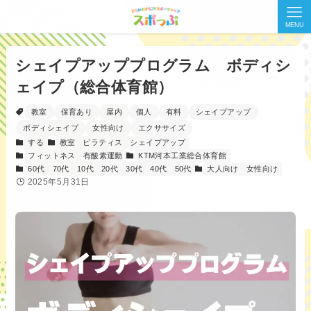
MENU
シェイプアッププログラム ボディシ
ェイプ（総合体育館）
教室
保育あり
屋内
個人
有料
シェイプアップ
ボディシェイプ
女性向け
エクササイズ
する
教室
ピラティス
シェイプアップ
フィットネス
有酸素運動
KTM河本工業総合体育館
60代
70代
10代
20代
30代
40代
50代
大人向け
女性向け
2025年5月31日