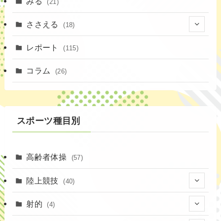
みる
(21)
ささえる
(18)
(4)
レポート
(115)
(1)
コラム
(26)
(3)
スポーツ種目別
高齢者体操
(57)
陸上競技
(40)
(7)
射的
(4)