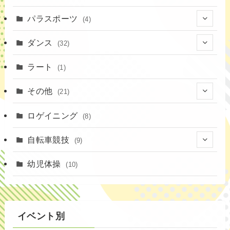
(16)
(1)
パラスポーツ
(4)
(12)
(23)
(1)
ダンス
(32)
(19)
(10)
(1)
(18)
ラート
(1)
(11)
(9)
(3)
その他
(21)
(3)
(16)
(11)
(4)
ロゲイニング
(14)
(8)
(7)
(14)
(1)
(4)
自転車競技
(9)
(2)
(1)
(20)
(9)
幼児体操
(10)
(6)
(72)
イベント別
(3)