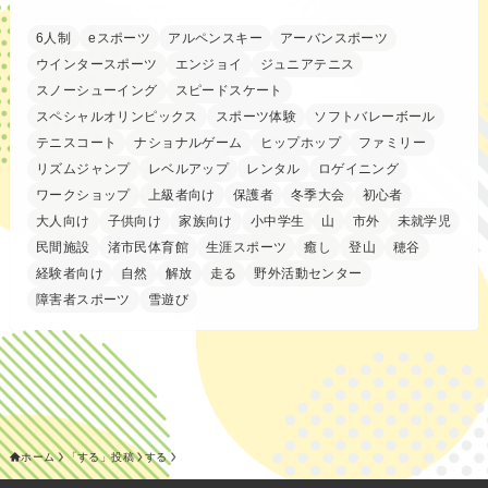
6人制
eスポーツ
アルペンスキー
アーバンスポーツ
ウインタースポーツ
エンジョイ
ジュニアテニス
スノーシューイング
スピードスケート
スペシャルオリンピックス
スポーツ体験
ソフトバレーボール
テニスコート
ナショナルゲーム
ヒップホップ
ファミリー
リズムジャンプ
レベルアップ
レンタル
ロゲイニング
ワークショップ
上級者向け
保護者
冬季大会
初心者
大人向け
子供向け
家族向け
小中学生
山
市外
未就学児
民間施設
渚市民体育館
生涯スポーツ
癒し
登山
穂谷
経験者向け
自然
解放
走る
野外活動センター
障害者スポーツ
雪遊び
ホーム
「する」投稿
する