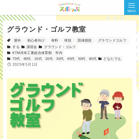
MENU
グラウンド・ゴルフ教室
屋外
初心者向け
有料
球技
団体競技
グラウンドゴルフ
する
講習会
グラウンド・ゴルフ
KTM河本工業総合体育館
市内
70代
80代
10代
20代
30代
40代
50代
60代
どなたでも
2025年5月1日