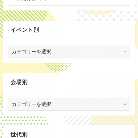
(72)
(3)
イベント別
(53)
イ
(19)
ベ
(2)
ン
ト
(59)
別
会場別
(1)
会
(5)
場
(29)
別
(35)
世代別