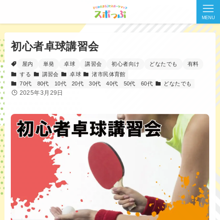
MENU
初心者卓球講習会
屋内
単発
卓球
講習会
初心者向け
どなたでも
有料
する
講習会
卓球
渚市民体育館
70代
80代
10代
20代
30代
40代
50代
60代
どなたでも
2025年3月29日