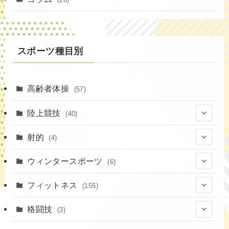
(3)
スポーツ種目別
高齢者体操
(57)
陸上競技
(40)
(7)
射的
(4)
(2)
(4)
ウィンタースポーツ
(6)
(1)
(6)
フィットネス
(155)
(19)
格闘技
(3)