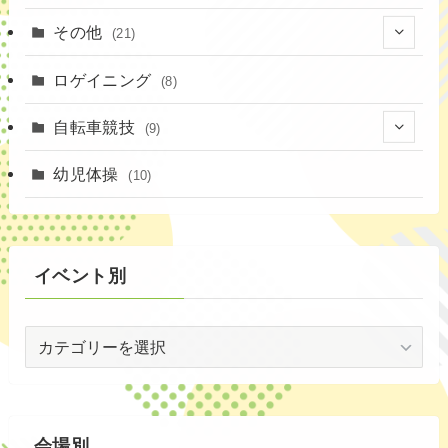
(16)
(3)
その他
(21)
(14)
(6)
(11)
(4)
ロゲイニング
(4)
(8)
(14)
(1)
(20)
自転車競技
(9)
(2)
(1)
(6)
(9)
幼児体操
(10)
(72)
(3)
イベント別
(53)
イ
(19)
ベ
(2)
ン
ト
(59)
別
会場別