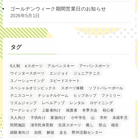
ゴールデンウィーク期間営業日のお知らせ
2026年5月1日
タグ
6人制
eスポーツ
アルペンスキー
アーバンスポーツ
ウインタースポーツ
エンジョイ
ジュニアテニス
スノーシューイング
スピードスケート
スペシャルオリンピックス
スポーツ体験
ソフトバレーボール
テニスコート
ナショナルゲーム
ヒップホップ
ファミリー
リズムジャンプ
レベルアップ
レンタル
ロゲイニング
ワークショップ
上級者向け
保護者
冬季大会
初心者
大人向け
子供向け
家族向け
小中学生
山
市外
未就学児
民間施設
渚市民体育館
生涯スポーツ
癒し
登山
穂谷
経験者向け
自然
解放
走る
野外活動センター