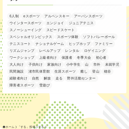
6人制
eスポーツ
アルペンスキー
アーバンスポーツ
ウインタースポーツ
エンジョイ
ジュニアテニス
スノーシューイング
スピードスケート
スペシャルオリンピックス
スポーツ体験
ソフトバレーボール
テニスコート
ナショナルゲーム
ヒップホップ
ファミリー
リズムジャンプ
レベルアップ
レンタル
ロゲイニング
ワークショップ
上級者向け
保護者
冬季大会
初心者
大人向け
子供向け
家族向け
小中学生
山
市外
未就学児
民間施設
渚市民体育館
生涯スポーツ
癒し
登山
穂谷
経験者向け
自然
解放
走る
野外活動センター
障害者スポーツ
雪遊び
ホーム
「する」投稿
する