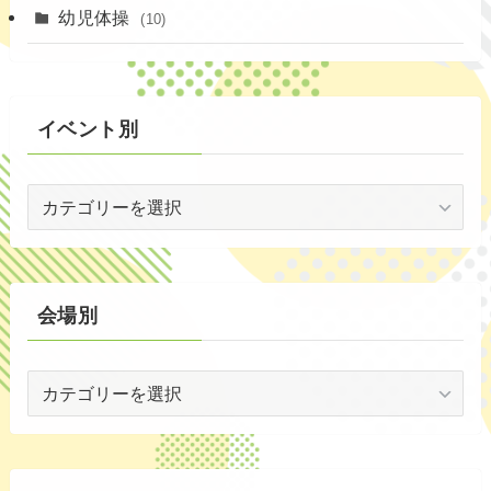
(1)
(6)
(9)
幼児体操
(10)
(72)
(3)
イベント別
(53)
イ
(19)
ベ
(2)
ン
ト
(59)
別
会場別
(1)
会
(5)
場
(29)
別
(35)