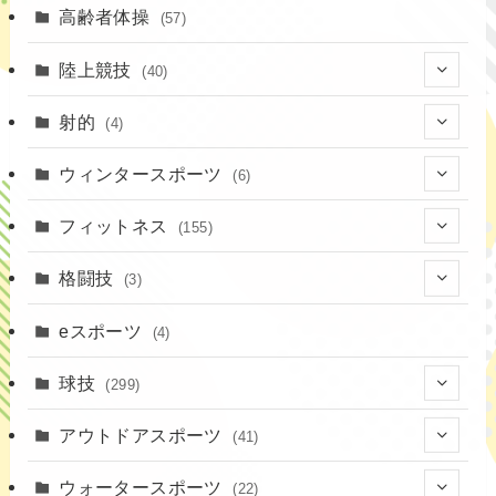
高齢者体操
(57)
陸上競技
(40)
(7)
射的
(4)
(2)
(4)
ウィンタースポーツ
(6)
(1)
(6)
フィットネス
(155)
(19)
格闘技
(3)
(16)
(3)
eスポーツ
(4)
(17)
球技
(299)
(9)
(20)
アウトドアスポーツ
(41)
(37)
(14)
(4)
ウォータースポーツ
(22)