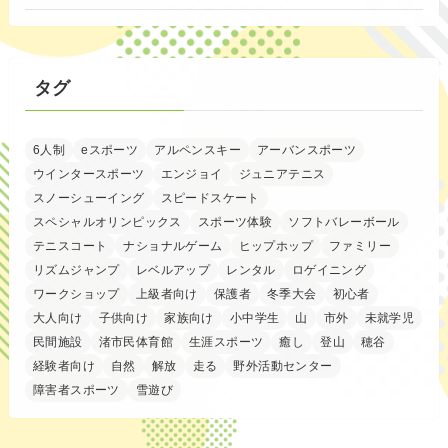
タグ
6人制
eスポーツ
アルペンスキー
アーバンスポーツ
ウインタースポーツ
エンジョイ
ジュニアテニス
スノーシューイング
スピードスケート
スペシャルオリンピックス
スポーツ体験
ソフトバレーボール
テニスコート
ナショナルゲーム
ヒップホップ
ファミリー
リズムジャンプ
レベルアップ
レンタル
ロゲイニング
ワークショップ
上級者向け
保護者
冬季大会
初心者
大人向け
子供向け
家族向け
小中学生
山
市外
未就学児
民間施設
渚市民体育館
生涯スポーツ
癒し
登山
穂谷
経験者向け
自然
解放
走る
野外活動センター
障害者スポーツ
雪遊び