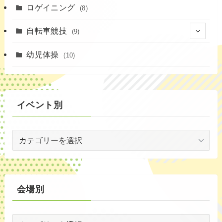
(11)
(4)
ロゲイニング
(4)
(8)
(14)
(1)
(20)
自転車競技
(9)
(2)
(1)
(6)
(9)
幼児体操
(10)
(72)
(3)
イベント別
(53)
イ
(19)
ベ
(2)
ン
ト
(59)
別
会場別
(1)
会
(5)