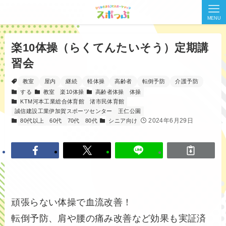
MENU
楽10体操（らくてんたいそう）定期講
習会
教室
屋内
継続
軽体操
高齢者
転倒予防
介護予防
する
教室
楽10体操
高齢者体操
体操
KTM河本工業総合体育館
渚市民体育館
誠信建設工業伊加賀スポーツセンター
王仁公園
2024年6月29日
80代以上
60代
70代
80代
シニア向け
頑張らない体操で血流改善！
転倒予防、肩や腰の痛み改善など効果も実証済