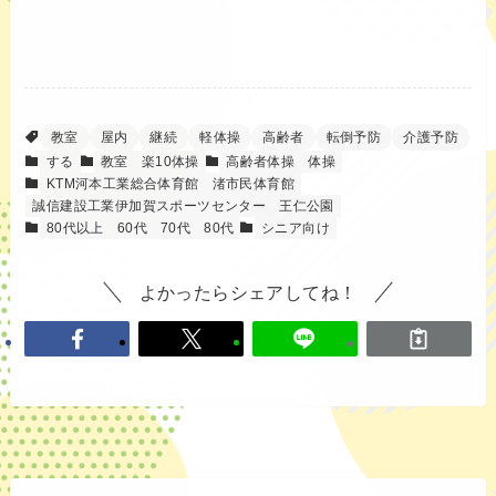
教室
屋内
継続
軽体操
高齢者
転倒予防
介護予防
する
教室
楽10体操
高齢者体操
体操
KTM河本工業総合体育館
渚市民体育館
誠信建設工業伊加賀スポーツセンター
王仁公園
80代以上
60代
70代
80代
シニア向け
よかったらシェアしてね！