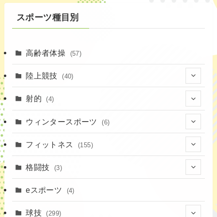
スポーツ種目別
高齢者体操
(57)
陸上競技
(40)
(7)
射的
(4)
(2)
(4)
ウィンタースポーツ
(6)
(1)
(6)
フィットネス
(155)
(19)
格闘技
(3)
(16)
(3)
eスポーツ
(4)
(17)
球技
(299)