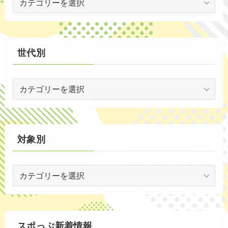
場
(29)
別
(35)
世代別
世
代
別
対象別
対
象
別
スポっぷ新着情報