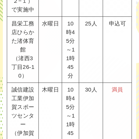
２−１）
で実施中
昌栄工務
水曜日
10
25人
申込可
店ひらか
時4
た渚体育
5分
館
～1
（渚西3
1時
丁目26-1
45
0）
分
誠信建設
木曜日
10
30人
満員
工業伊加
時4
賀スポー
5分
ツセンタ
～1
ー
1時
（伊加賀
45