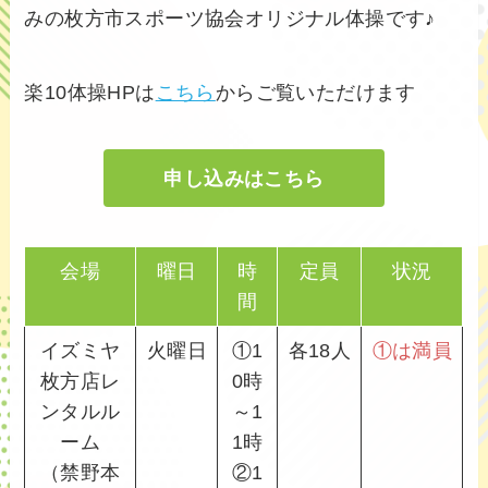
みの枚方市スポーツ協会オリジナル体操です♪
楽10体操HPは
こちら
からご覧いただけます
申し込みはこちら
会場
曜日
時
定員
状況
間
イズミヤ
火曜日
①1
各18人
①は満員
枚方店レ
0時
ンタルル
～1
ーム
1時
（禁野本
②1