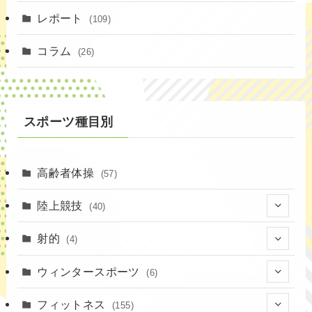
(4)
レポート
(109)
(1)
コラム
(26)
(3)
スポーツ種目別
高齢者体操
(57)
陸上競技
(40)
(7)
射的
(4)
(2)
(4)
ウィンタースポーツ
(6)
(1)
(6)
フィットネス
(155)