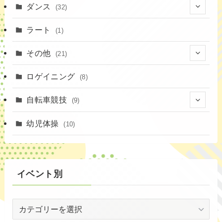
(10)
(1)
ダンス
(32)
(11)
(9)
(1)
(18)
ラート
(1)
(3)
(16)
(3)
その他
(21)
(14)
(6)
(11)
(4)
ロゲイニング
(4)
(8)
(14)
(1)
(20)
自転車競技
(9)
(2)
(1)
(6)
(9)
幼児体操
(10)
(72)
(3)
イベント別
(53)
イ
(19)
ベ