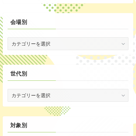
(2)
ン
ト
(59)
別
会場別
(1)
会
(5)
場
(29)
別
(35)
世代別
世
代
別
対象別