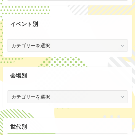
(72)
(3)
イベント別
(53)
イ
(19)
ベ
(2)
ン
ト
(59)
別
会場別
(1)
会
(5)
場
(29)
別
(35)
世代別