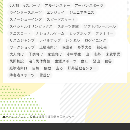
6人制
eスポーツ
アルペンスキー
アーバンスポーツ
ウインタースポーツ
エンジョイ
ジュニアテニス
スノーシューイング
スピードスケート
スペシャルオリンピックス
スポーツ体験
ソフトバレーボール
テニスコート
ナショナルゲーム
ヒップホップ
ファミリー
リズムジャンプ
レベルアップ
レンタル
ロゲイニング
ワークショップ
上級者向け
保護者
冬季大会
初心者
大人向け
子供向け
家族向け
小中学生
山
市外
未就学児
民間施設
渚市民体育館
生涯スポーツ
癒し
登山
穂谷
経験者向け
自然
解放
走る
野外活動センター
障害者スポーツ
雪遊び
ホーム
「みる」投稿
津田生涯学習市民センター