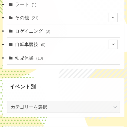
(1)
(18)
ラート
(1)
(11)
(9)
(3)
その他
(21)
(3)
(16)
(11)
(4)
ロゲイニング
(14)
(8)
(7)
(14)
(1)
(4)
自転車競技
(9)
(2)
(1)
(20)
(9)
幼児体操
(10)
(6)
(72)
イベント別
(3)
イ
(53)
ベ
(19)
ン
ト