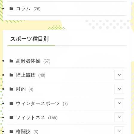
(1)
コラム
(26)
(3)
スポーツ種目別
高齢者体操
(57)
陸上競技
(40)
(7)
射的
(4)
(2)
(4)
ウィンタースポーツ
(7)
(1)
(7)
フィットネス
(155)
(19)
格闘技
(3)