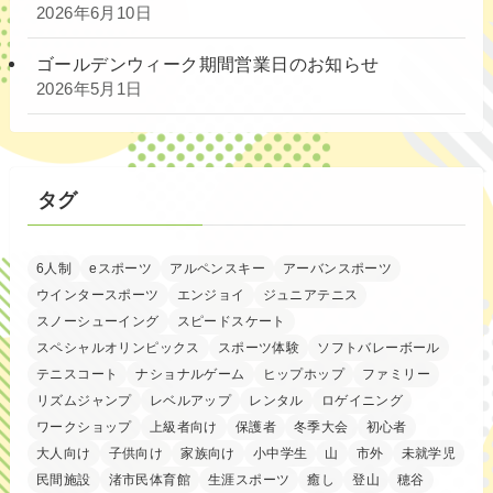
2026年6月10日
ゴールデンウィーク期間営業日のお知らせ
2026年5月1日
タグ
6人制
eスポーツ
アルペンスキー
アーバンスポーツ
ウインタースポーツ
エンジョイ
ジュニアテニス
スノーシューイング
スピードスケート
スペシャルオリンピックス
スポーツ体験
ソフトバレーボール
テニスコート
ナショナルゲーム
ヒップホップ
ファミリー
リズムジャンプ
レベルアップ
レンタル
ロゲイニング
ワークショップ
上級者向け
保護者
冬季大会
初心者
大人向け
子供向け
家族向け
小中学生
山
市外
未就学児
民間施設
渚市民体育館
生涯スポーツ
癒し
登山
穂谷