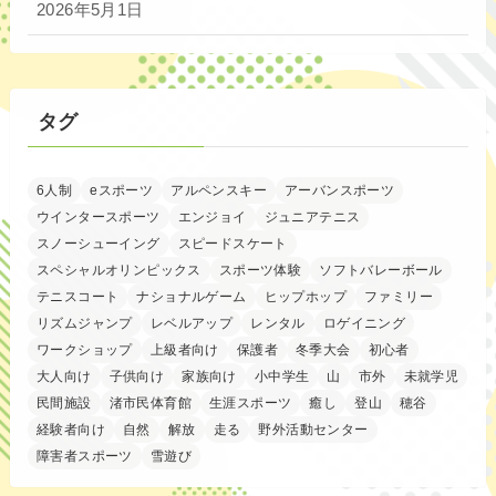
2026年5月1日
タグ
6人制
eスポーツ
アルペンスキー
アーバンスポーツ
ウインタースポーツ
エンジョイ
ジュニアテニス
スノーシューイング
スピードスケート
スペシャルオリンピックス
スポーツ体験
ソフトバレーボール
テニスコート
ナショナルゲーム
ヒップホップ
ファミリー
リズムジャンプ
レベルアップ
レンタル
ロゲイニング
ワークショップ
上級者向け
保護者
冬季大会
初心者
大人向け
子供向け
家族向け
小中学生
山
市外
未就学児
民間施設
渚市民体育館
生涯スポーツ
癒し
登山
穂谷
経験者向け
自然
解放
走る
野外活動センター
障害者スポーツ
雪遊び