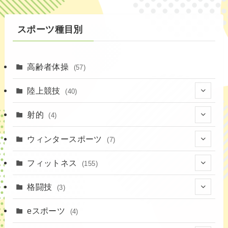
スポーツ種目別
高齢者体操
(57)
陸上競技
(40)
(7)
射的
(4)
(2)
(4)
ウィンタースポーツ
(7)
(1)
(7)
フィットネス
(155)
(19)
格闘技
(3)
(16)
(3)
eスポーツ
(4)