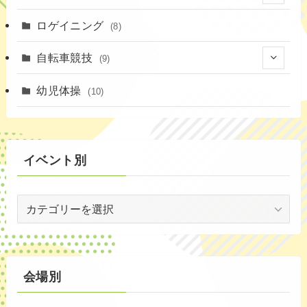
(16)
(11)
(4)
ロゲイニング
(14)
(8)
(7)
(14)
(1)
(4)
自転車競技
(9)
(2)
(1)
(20)
(9)
幼児体操
(10)
(6)
(72)
イベント別
(3)
イ
(53)
ベ
(19)
ン
ト
(2)
別
会場別
(59)