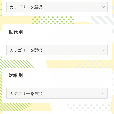
会
(1)
場
(5)
別
(30)
世代別
(35)
世
代
別
対象別
対
象
別