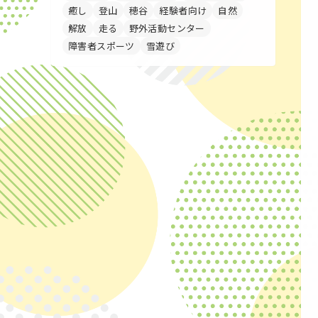
癒し
登山
穂谷
経験者向け
自然
解放
走る
野外活動センター
障害者スポーツ
雪遊び