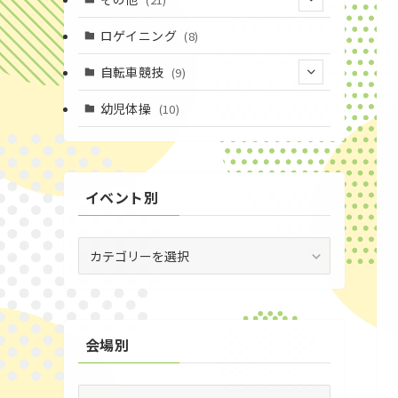
(3)
(16)
(11)
(4)
ロゲイニング
(8)
(14)
(7)
(14)
(1)
自転車競技
(9)
(4)
(2)
(1)
(9)
幼児体操
(10)
(20)
(6)
(72)
イベント別
(3)
(53)
イ
ベ
(19)
ン
ト
(2)
別
会場別
(59)
(1)
会