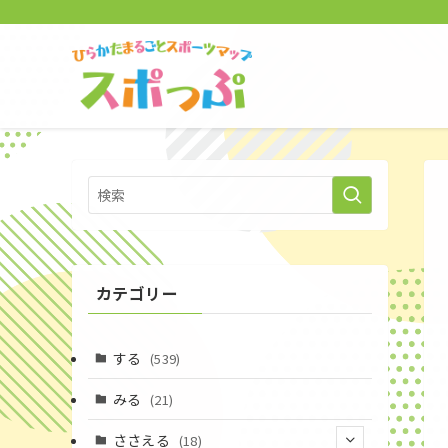
カテゴリー
する
(539)
みる
(21)
ささえる
(18)