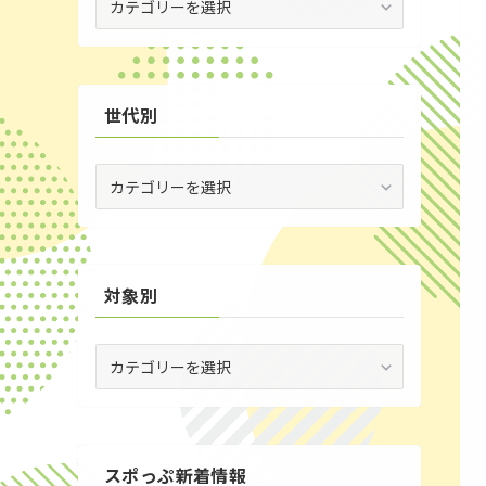
(5)
場
別
(30)
(35)
世代別
世
代
別
対象別
対
象
別
スポっぷ新着情報