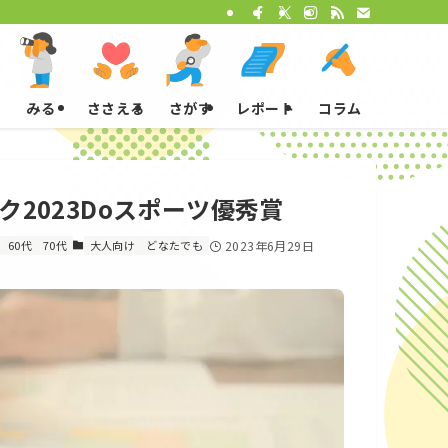
みる
ささえる
さがす
レポート
コラム
2023Doスポーツ優秀賞
60代
70代
大人向け
どなたでも
2023年6月29日