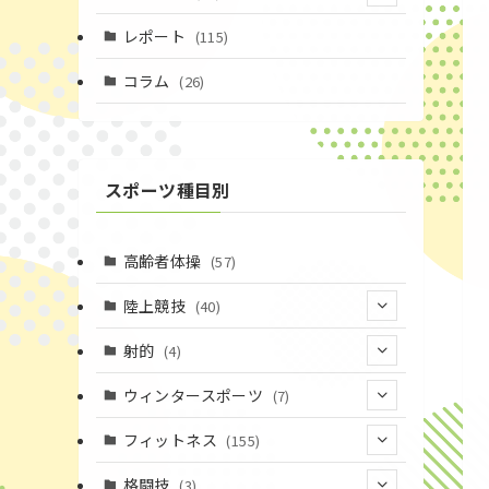
(4)
レポート
(115)
(1)
コラム
(26)
(3)
スポーツ種目別
高齢者体操
(57)
陸上競技
(40)
(7)
射的
(4)
(2)
(4)
ウィンタースポーツ
(7)
(1)
(7)
フィットネス
(155)
(19)
格闘技
(3)