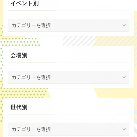
イベント別
(53)
イ
(19)
ベ
(2)
ン
ト
(59)
別
会場別
(1)
会
(5)
場
(29)
別
(35)
世代別
世
代