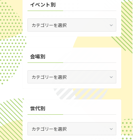
イベント別
(53)
(19)
イ
ベ
(2)
ン
ト
(59)
別
会場別
(1)
(5)
会
(29)
場
別
(35)
世代別
世
代
別