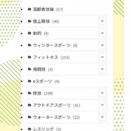
高齢者体操
(57)
陸上競技
(40)
(7)
射的
(4)
(2)
(4)
ウィンタースポーツ
(6)
(1)
(6)
フィットネス
(155)
(19)
格闘技
(3)
(16)
(3)
eスポーツ
(4)
(17)
球技
(299)
(9)
(20)
アウトドアスポーツ
(41)
(37)
(14)
(4)
ウォータースポーツ
(22)
(18)
(10)
(8)
(7)
レスリング
(2)