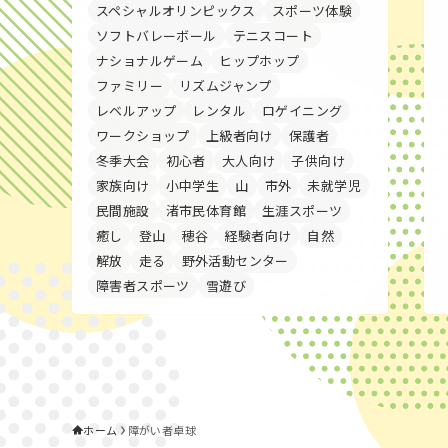
スペシャルオリンピックス
スポーツ体験
ソフトバレーボール
テニスコート
ナショナルゲーム
ヒップホップ
ファミリー
リズムジャンプ
レベルアップ
レンタル
ロゲイニング
ワークショップ
上級者向け
保護者
冬季大会
初心者
大人向け
子供向け
家族向け
小中学生
山
市外
未就学児
民間施設
渚市民体育館
生涯スポーツ
癒し
登山
穂谷
経験者向け
自然
解放
走る
野外活動センター
障害者スポーツ
雪遊び
ホーム
障がい者卓球