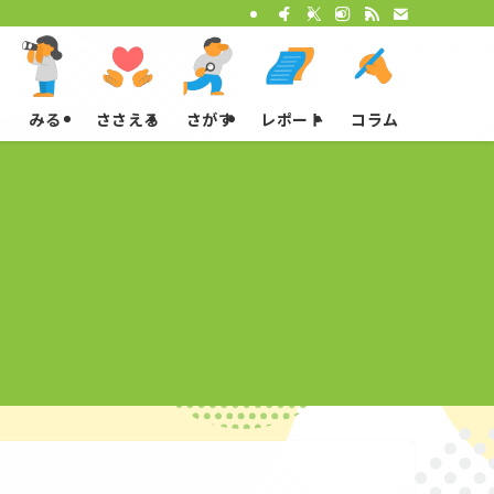
みる
ささえる
さがす
レポート
コラム