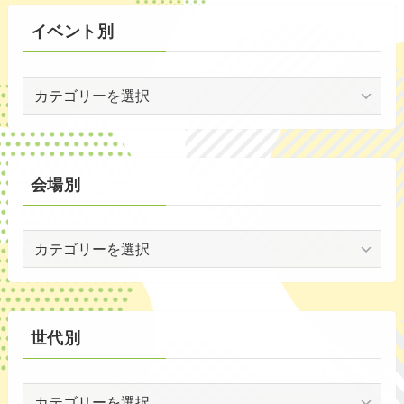
(3)
イベント別
(53)
イ
(19)
ベ
(2)
ン
ト
(59)
別
会場別
(1)
会
(5)
場
(29)
別
(35)
世代別
世