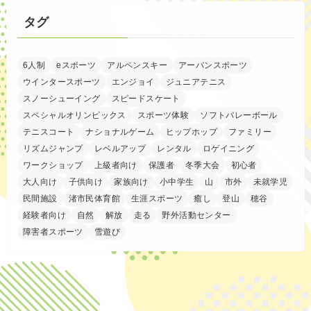
タグ
6人制
eスポーツ
アルペンスキー
アーバンスポーツ
ウインタースポーツ
エンジョイ
ジュニアテニス
スノーシューイング
スピードスケート
スペシャルオリンピックス
スポーツ体験
ソフトバレーボール
テニスコート
ナショナルゲーム
ヒップホップ
ファミリー
リズムジャンプ
レベルアップ
レンタル
ロゲイニング
ワークショップ
上級者向け
保護者
冬季大会
初心者
大人向け
子供向け
家族向け
小中学生
山
市外
未就学児
民間施設
渚市民体育館
生涯スポーツ
癒し
登山
穂谷
経験者向け
自然
解放
走る
野外活動センター
障害者スポーツ
雪遊び