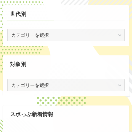
(30)
世代別
(35)
世
代
別
対象別
対
象
別
スポっぷ新着情報