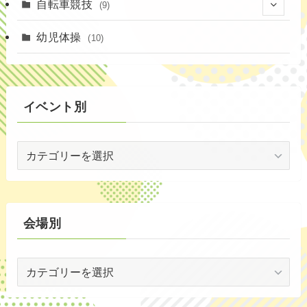
(1)
(4)
自転車競技
(9)
(2)
(1)
(20)
(9)
幼児体操
(10)
(6)
(72)
イベント別
(3)
イ
(53)
ベ
(19)
ン
ト
(2)
別
会場別
(59)
会
(1)
場
(5)
別