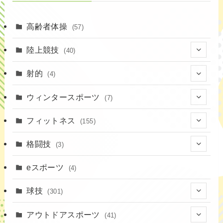
高齢者体操
(57)
陸上競技
(40)
(7)
射的
(4)
(2)
(4)
ウィンタースポーツ
(7)
(1)
(7)
フィットネス
(155)
(19)
格闘技
(3)
(16)
(3)
eスポーツ
(4)
(17)
球技
(301)
(9)
(20)
アウトドアスポーツ
(41)