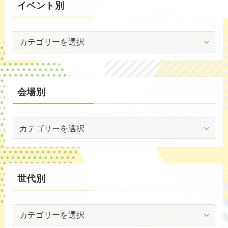
イベント別
(53)
イ
(19)
ベ
(2)
ン
ト
(59)
別
会場別
(1)
会
(5)
場
(29)
別
(35)
世代別
世
代